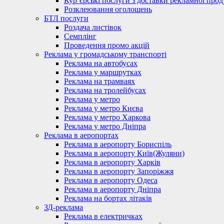
Кур’єрські послуги з доставки рекламної проду
Розклеювання оголошень
БТЛ послуги
Роздача листівок
Семплінг
Проведення промо акцій
Реклама у громадському транспорті
Реклама на автобусах
Реклама у маршрутках
Реклама на трамваях
Реклама на тролейбусах
Реклама у метро
Реклама у метро Києва
Реклама у метро Харкова
Реклама у метро Дніпра
Реклама в аеропортах
Реклама в аеропорту Бориспіль
Реклама в аеропорту Київ(Жуляни)
Реклама в аеропорту Харків
Реклама в аеропорту Запоріжжя
Реклама в аеропорту Одеса
Реклама в аеропорту Дніпра
Реклама на бортах літаків
ЗД-реклама
Реклама в електричках