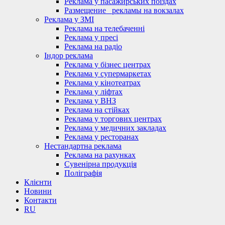
Реклама у пасажирських поїздах
Размещение_ рекламы на вокзалах
Реклама у ЗМІ
Реклама на телебаченні
Реклама у пресі
Реклама на радіо
Індор реклама
Реклама у бізнес центрах
Реклама у супермаркетах
Реклама у кінотеатрах
Реклама у ліфтах
Реклама у ВНЗ
Реклама на стійках
Реклама у торгових центрах
Реклама у медичних закладах
Реклама у ресторанах
Нестандартна реклама
Реклама на рахунках
Сувенірна продукція
Поліграфія
Клієнти
Новини
Контакти
RU