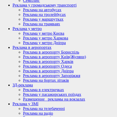
Семплінг
Реклама у громадському транспорті
Реклама на автобусах
Реклама на тролейбусах
Реклама у маршрутках
Реклама на трамваях
Реклама у метро
Реклама у метро Києва
Реклама у метро Харкова
Реклама у метро Дніпра
Реклама в аеропортах
Реклама в аеропорту Бориспіль
Реклама в аеропорту Київ(Жуляни)
Реклама в аеропорту Харків
Реклама в аеропорту Одеса
Реклама в аеропорту Дніпра
Реклама в аеропорту Запоріжжя
Реклама на бортах літаків
ЗД-реклама
Реклама в електричках
Реклама у пасажирських поїздах
Размещение_ рекламы на вокзалах
Реклама у ЗМІ
Реклама на телебаченні
Реклама на радіо