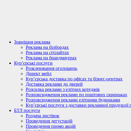
Зовнішня реклама
Реклама на білбордах
Реклама на сітілайтах
Реклама на брандмауерах
Кур’єрські послуги
Розклеювання оголошень
Директ мейл
Кур’єрська доставка по офісах та бізнес-центрах
Доставка реклами до дверей
Розсилка реклами з елітних котеджів
Розповсюдження реклами по поштових скриньках
Розповсюдження реклами елітними будинками
Кур’єрські послуги з доставки рекламної продукції 
БТЛ послуги
Роздача листівок
Проведення дегустацій
Проведення промо акцій