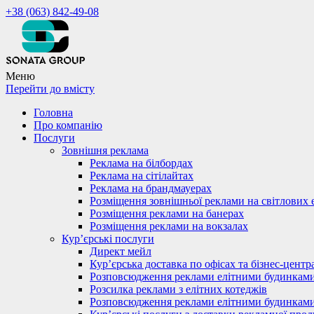
+38 (063) 842-49-08
Меню
Перейти до вмісту
Головна
Про компанію
Послуги
Зовнішня реклама
Реклама на білбордах
Реклама на сітілайтах
Реклама на брандмауерах
Розміщення зовнішньої реклами на світлових 
Розміщення реклами на банерах
Розміщення реклами на вокзалах
Кур’єрські послуги
Директ мейл
Кур’єрська доставка по офісах та бізнес-центр
Розповсюдження реклами елітними будинкам
Розсилка реклами з елітних котеджів
Розповсюдження реклами елітними будинкам