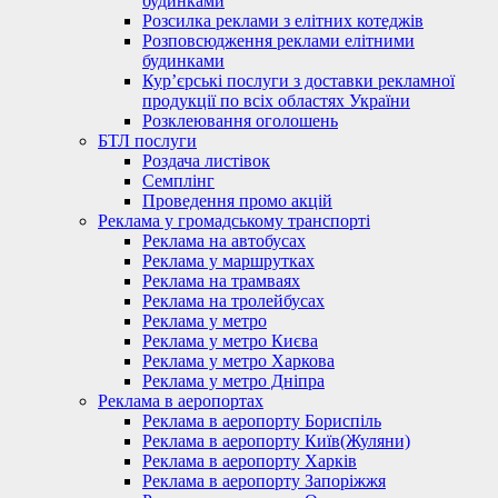
будинками
Розсилка реклами з елітних котеджів
Розповсюдження реклами елітними
будинками
Кур’єрські послуги з доставки рекламної
продукції по всіх областях України
Розклеювання оголошень
БТЛ послуги
Роздача листівок
Семплінг
Проведення промо акцій
Реклама у громадському транспорті
Реклама на автобусах
Реклама у маршрутках
Реклама на трамваях
Реклама на тролейбусах
Реклама у метро
Реклама у метро Києва
Реклама у метро Харкова
Реклама у метро Дніпра
Реклама в аеропортах
Реклама в аеропорту Бориспіль
Реклама в аеропорту Київ(Жуляни)
Реклама в аеропорту Харків
Реклама в аеропорту Запоріжжя