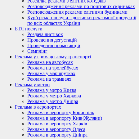
Розсилка реклами з елітних котеджів
Розповсюдження реклами по поштових скриньках
Розповсюдження реклами елітними будинками
Кур’єрські послуги з доставки рекламної продукції
по всіх областях України
БТЛ послуги
Роздача листівок
Проведення дегустацій
Проведення промо акцій
Семплінг
Реклама у громадському транспорті
Реклама на автобусах
Реклама на тролейбусах
Реклама у маршрутках
Реклама на трамваях
Реклама у метро
Реклама у метро Києва
Реклама у метро Харкова
Реклама у метро Дніпра
Реклама в аеропортах
Реклама в аеропорту Бориспіль
Реклама в аеропорту Київ(Жуляни)
Реклама в аеропорту Харків
Реклама в аеропорту Одеса
Реклама в аеропорту Дніпра