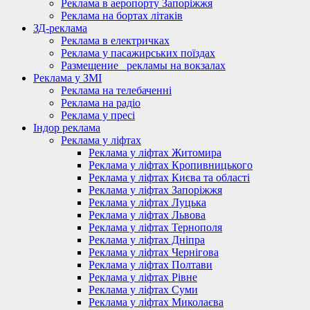
Реклама в аеропорту Запоріжжя
Реклама на бортах літаків
ЗД-реклама
Реклама в електричках
Реклама у пасажирських поїздах
Размещение_ рекламы на вокзалах
Реклама у ЗМІ
Реклама на телебаченні
Реклама на радіо
Реклама у пресі
Індор реклама
Реклама у ліфтах
Реклама у ліфтах Житомира
Реклама у ліфтах Кропивницького
Реклама у ліфтах Києва та області
Реклама у ліфтах Запоріжжя
Реклама у ліфтах Луцька
Реклама у ліфтах Львова
Реклама у ліфтах Тернополя
Реклама у ліфтах Дніпра
Реклама у ліфтах Чернігова
Реклама у ліфтах Полтави
Реклама у ліфтах Рівне
Реклама у ліфтах Суми
Реклама у ліфтах Миколаєва