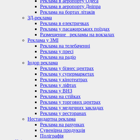
Реклама в аеропорту Одеса
Реклама в аеропорту Дніпра
Реклама на бортах літаків
ЗД-реклама
Реклама в електричках
Реклама у пасажирських поїздах
Размещение_ рекламы на вокзалах
Реклама у ЗМІ
Реклама на телебаченні
Реклама у пресі
Реклама на радіо
Індор реклама
Реклама у бізнес центрах
Реклама у супермаркетах
Реклама у кінотеатрах
Реклама у ліфтах
Реклама у ВНЗ
Реклама на стійках
Реклама у торгових центрах
Реклама у медичних закладах
Реклама у ресторанах
Нестандартна реклама
Реклама на рахунках
Сувенірна продукція
Поліграфія