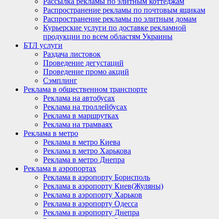
Рассылка рекламы по элитным коттеджам
Распространение рекламы по почтовым ящикам
Распространение рекламы по элитным домам
Курьерские услуги по доставке рекламной
продукции по всем областям Украины
БТЛ услуги
Раздача листовок
Проведение дегустаций
Проведение промо акций
Сэмплинг
Реклама в общественном транспорте
Реклама на автобусах
Реклама на троллейбусах
Реклама в маршрутках
Реклама на трамваях
Реклама в метро
Реклама в метро Киева
Реклама в метро Харькова
Реклама в метро Днепра
Реклама в аэропортах
Реклама в аэропорту Борисполь
Реклама в аэропорту Киев(Жуляны)
Реклама в аэропорту Харьков
Реклама в аэропорту Одесса
Реклама в аэропорту Днепра