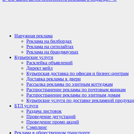
Наружная реклама
Реклама на билбордах
Реклама на ситилайтах
Реклама на брандмауэрах
Курьерские услуги
Расклейка объявлений
Директ мейл
Курьерская доставка по офисам и бизнес-центрам
Доставка рекламы к двери
Рассылка рекламы по элитным коттеджам
Распространение рекламы по почтовым ящикам
Распространение рекламы по элитным домам
Курьерские услуги по доставке рекламной продукц
БТЛ услуги
Раздача листовок
Проведение дегустаций
Проведение промо акций
Сэмплинг
Реклама в общественном транспорте