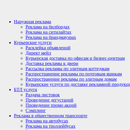
Наружная реклама
Реклама на билбордах
Реклама на ситилайтах
Реклама на брандмауэрах
Курьерские услуги
Расклейка объявлений
Директ мейл
Курьерская доставка по офисам и бизнес-центрам
Доставка рекламы к двери
Рассылка рекламы по элитным коттеджам
Распространение рекламы по почтовым ящикам
Распространение рекламы по элитным домам
Курьерские услуги по доставке рекламной продукц
БТЛ услуги
Раздача листовок
Проведение дегустаций
Проведение промо акций
Сэмплинг
Реклама в общественном транспорте
Реклама на автобусах
Реклама на троллейбусах