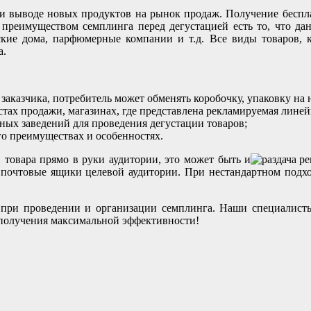
ри выводе новых продуктов на рынок продаж. Получение бесплат
преимуществом семплинга перед дегустацией есть то, что дан
ьские дома, парфюмерные компании и т.д. Все виды товаров,
а.
 заказчика, потребитель может обменять коробочку, упаковку на 
естах продажи, магазинах, где представлена рекламируемая линей
бных заведений для проведения дегустации товаров;
его преимуществах и особенностях.
 товара прямо в руки аудитории, это может быть и
 в почтовые ящики целевой аудитории. При нестандартном подх
при проведении и организации семплинга. Наши специалист
 получения максимальной эффективности!