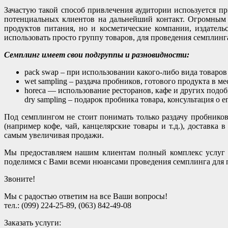
Зачастую такой способ привлечения аудитории испоьзуется п
потенциальных клиентов на дальнейший контакт. Огромным 
продуктов питания, но и косметические компании, издател
использовать просто группу товаров, для проведения семплинг
Семплинг имеет свои подгруппы и разновидности:
pack swap – при использовании какого-либо вида товаров
wet sampling – раздача пробников, готового продукта в м
horeca — использование ресторанов, кафе и других подо
dry sampling – подарок пробника товара, консультация о 
Под семплингом не стоит понимать только раздачу пробников
(например кофе, чай, канцелярские товары и т.д.), доставка
самым увеличивая продажи.
Мы предоставляем нашим клиентам полный комплекс услуг 
поделимся с Вами всеми нюансами проведения семплинга для
Звоните!
Мы с радостью ответим на все Ваши вопросы!
тел.: (099) 224-25-89, (063) 842-49-08
Заказать услуги: