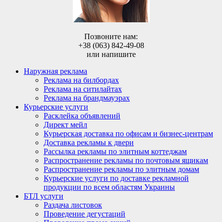
Позвоните нам:
+38 (063) 842-49-08
или напишите
Наружная реклама
Реклама на билбордах
Реклама на ситилайтах
Реклама на брандмауэрах
Курьерские услуги
Расклейка объявлений
Директ мейл
Курьерская доставка по офисам и бизнес-центрам
Доставка рекламы к двери
Рассылка рекламы по элитным коттеджам
Распространение рекламы по почтовым ящикам
Распространение рекламы по элитным домам
Курьерские услуги по доставке рекламной
продукции по всем областям Украины
БТЛ услуги
Раздача листовок
Проведение дегустаций