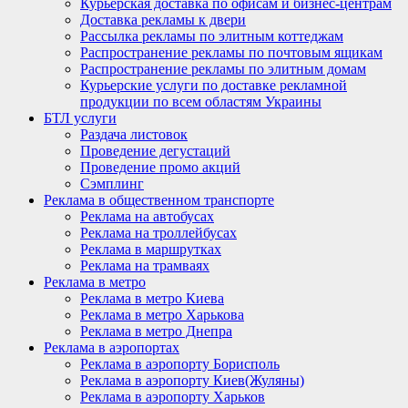
Курьерская доставка по офисам и бизнес-центрам
Доставка рекламы к двери
Рассылка рекламы по элитным коттеджам
Распространение рекламы по почтовым ящикам
Распространение рекламы по элитным домам
Курьерские услуги по доставке рекламной
продукции по всем областям Украины
БТЛ услуги
Раздача листовок
Проведение дегустаций
Проведение промо акций
Сэмплинг
Реклама в общественном транспорте
Реклама на автобусах
Реклама на троллейбусах
Реклама в маршрутках
Реклама на трамваях
Реклама в метро
Реклама в метро Киева
Реклама в метро Харькова
Реклама в метро Днепра
Реклама в аэропортах
Реклама в аэропорту Борисполь
Реклама в аэропорту Киев(Жуляны)
Реклама в аэропорту Харьков