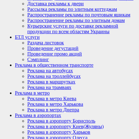
Доставка рекламы к двери
Рассылка рекламы по элитным коттеджам
Распространение рекламы по почтовым ящикам
Распространение рекламы по элитным домам
Курьерские услуги по доставке рекламной
продукции по всем областям Украины
БТЛ услуги
Раздача листовок
Проведение дегустаций
Проведение промо акций
Сэмплинг
Реклама в общественном транспорте
Реклама на автобусах
Реклама на троллейбусах
Реклама в маршрутках
Реклама на трамваях
Реклама в метро
Реклама в метро Киева
Реклама в метро Харькова
Реклама в метро Днепра
Реклама в аэропортах
Реклама в аэропорту Борисполь
Реклама в аэропорту Киев(Жуляны)
Реклама в аэропорту Харьков
Реклама в аэропорту Одесса