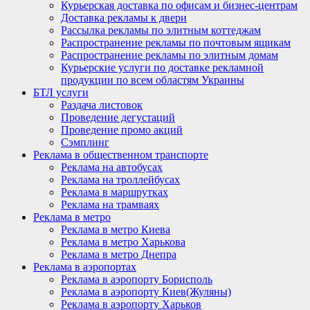
Курьерская доставка по офисам и бизнес-центрам
Доставка рекламы к двери
Рассылка рекламы по элитным коттеджам
Распространение рекламы по почтовым ящикам
Распространение рекламы по элитным домам
Курьерские услуги по доставке рекламной
продукции по всем областям Украины
БТЛ услуги
Раздача листовок
Проведение дегустаций
Проведение промо акций
Сэмплинг
Реклама в общественном транспорте
Реклама на автобусах
Реклама на троллейбусах
Реклама в маршрутках
Реклама на трамваях
Реклама в метро
Реклама в метро Киева
Реклама в метро Харькова
Реклама в метро Днепра
Реклама в аэропортах
Реклама в аэропорту Борисполь
Реклама в аэропорту Киев(Жуляны)
Реклама в аэропорту Харьков