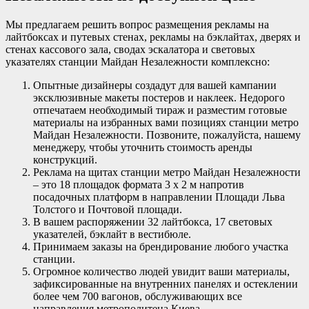
Мы предлагаем решить вопрос размещения рекламы на
лайтбоксах и путевых стенах, рекламы на бэклайтах, дверях и
стенах кассового зала, сводах эскалатора и световых
указателях станции Майдан Незалежности комплексно:
Опытные дизайнеры создадут для вашей кампании
эксклюзивные макеты постеров и наклеек. Недорого
отпечатаем необходимый тираж и разместим готовые
материалы на избранных вами позициях станции метро
Майдан Незалежности. Позвоните, пожалуйста, нашему
менеджеру, чтобы уточнить стоимость аренды
конструкций.
Реклама на щитах станции метро Майдан Незалежности
– это 18 площадок формата 3 х 2 м напротив
посадочных платформ в направлении Площади Льва
Толстого и Почтовой площади.
В вашем распоряжении 32 лайтбокса, 17 световых
указателей, бэклайт в вестибюле.
Принимаем заказы на брендирование любого участка
станции.
Огромное количество людей увидит ваши материалы,
зафиксированные на внутренних панелях и остеклении
более чем 700 вагонов, обслуживающих все
направления метрополитена Киева.