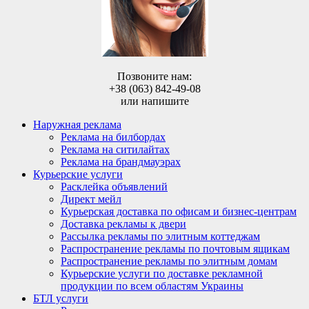
Позвоните нам:
+38 (063) 842-49-08
или напишите
Наружная реклама
Реклама на билбордах
Реклама на ситилайтах
Реклама на брандмауэрах
Курьерские услуги
Расклейка объявлений
Директ мейл
Курьерская доставка по офисам и бизнес-центрам
Доставка рекламы к двери
Рассылка рекламы по элитным коттеджам
Распространение рекламы по почтовым ящикам
Распространение рекламы по элитным домам
Курьерские услуги по доставке рекламной
продукции по всем областям Украины
БТЛ услуги