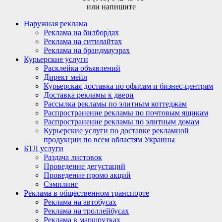
или напишите
Наружная реклама
Реклама на билбордах
Реклама на ситилайтах
Реклама на брандмауэрах
Курьерские услуги
Расклейка объявлений
Директ мейл
Курьерская доставка по офисам и бизнес-центрам
Доставка рекламы к двери
Рассылка рекламы по элитным коттеджам
Распространение рекламы по почтовым ящикам
Распространение рекламы по элитным домам
Курьерские услуги по доставке рекламной
продукции по всем областям Украины
БТЛ услуги
Раздача листовок
Проведение дегустаций
Проведение промо акций
Сэмплинг
Реклама в общественном транспорте
Реклама на автобусах
Реклама на троллейбусах
Реклама в маршрутках