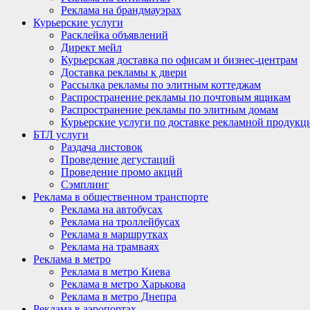
Реклама на брандмауэрах
Курьерские услуги
Расклейка объявлений
Директ мейл
Курьерская доставка по офисам и бизнес-центрам
Доставка рекламы к двери
Рассылка рекламы по элитным коттеджам
Распространение рекламы по почтовым ящикам
Распространение рекламы по элитным домам
Курьерские услуги по доставке рекламной продукц
БТЛ услуги
Раздача листовок
Проведение дегустаций
Проведение промо акций
Сэмплинг
Реклама в общественном транспорте
Реклама на автобусах
Реклама на троллейбусах
Реклама в маршрутках
Реклама на трамваях
Реклама в метро
Реклама в метро Киева
Реклама в метро Харькова
Реклама в метро Днепра
Реклама в аэропортах