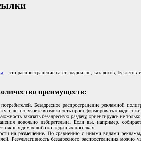
ссылки
ка
– это распространение газет, журналов, каталогов, буклето
количество преимуществ:
потребителей. Безадресное распространение рекламной поли
скую, вы получаете возможность проинформировать каждого жит
можность заказать безадресную раздачу, ориентируясь не тольк
ранения довольно избирательна. Если вы, например, собира
рестижных домах либо коттеджных поселках.
сти на размещение. По сравнению с иными видами рекламы, 
лей. Результативность безадресного распространения можно 