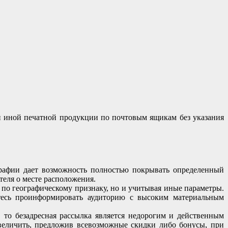
в и иной печатной продукции по почтовым ящикам без указания
графии дает возможность полностью покрывать определенный
еля о месте расположения.
о по географическому признаку, но и учитывая иные параметры.
етесь проинформировать аудиторию с высоким материальным
то безадресная рассылка является недорогим и действенным
увеличить, предложив всевозможные скидки либо бонусы, при