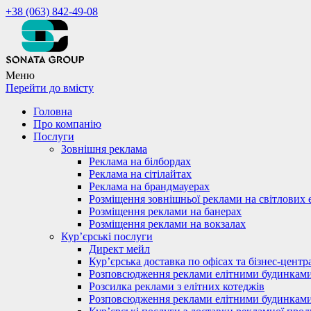
+38 (063) 842-49-08
Меню
Перейти до вмісту
Головна
Про компанію
Послуги
Зовнішня реклама
Реклама на білбордах
Реклама на сітілайтах
Реклама на брандмауерах
Розміщення зовнішньої реклами на світлових 
Розміщення реклами на банерах
Розміщення реклами на вокзалах
Кур’єрські послуги
Директ мейл
Кур’єрська доставка по офісах та бізнес-центр
Розповсюдження реклами елітними будинкам
Розсилка реклами з елітних котеджів
Розповсюдження реклами елітними будинкам