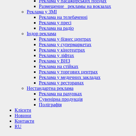
Реклама у пасажирських поїздах
Размещение_ рекламы на вокзалах
Реклама у ЗМІ
Реклама на телебаченні
Реклама у пресі
Реклама на радіо
Індор реклама
Реклама у бізнес центрах
Реклама у супермаркетах
Реклама у кінотеатрах
Реклама у ліфтах
Реклама у ВНЗ
Реклама на стійках
Реклама у торгових центрах
Реклама у медичних закладах
Реклама у ресторанах
Нестандартна реклама
Реклама на рахунках
Сувенірна продукція
Поліграфія
Клієнти
Новини
Контакти
RU