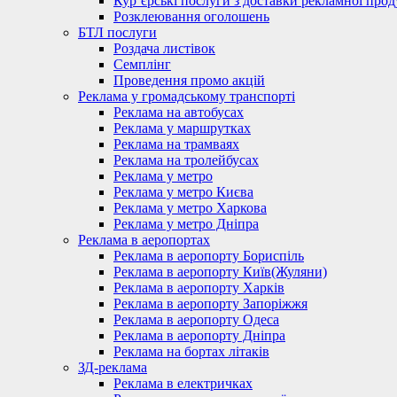
Кур’єрські послуги з доставки рекламної проду
Розклеювання оголошень
БТЛ послуги
Роздача листівок
Семплінг
Проведення промо акцій
Реклама у громадському транспорті
Реклама на автобусах
Реклама у маршрутках
Реклама на трамваях
Реклама на тролейбусах
Реклама у метро
Реклама у метро Києва
Реклама у метро Харкова
Реклама у метро Дніпра
Реклама в аеропортах
Реклама в аеропорту Бориспіль
Реклама в аеропорту Київ(Жуляни)
Реклама в аеропорту Харків
Реклама в аеропорту Запоріжжя
Реклама в аеропорту Одеса
Реклама в аеропорту Дніпра
Реклама на бортах літаків
ЗД-реклама
Реклама в електричках