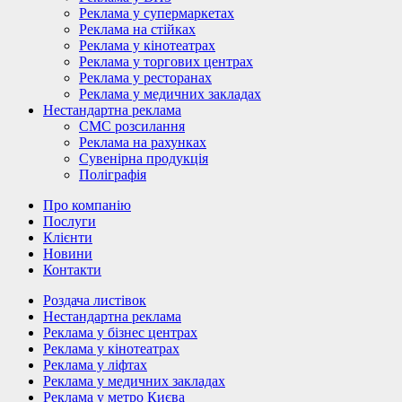
Реклама у супермаркетах
Реклама на стійках
Реклама у кінотеатрах
Реклама у торгових центрах
Реклама у ресторанах
Реклама у медичних закладах
Нестандартна реклама
СМС розсилання
Реклама на рахунках
Сувенірна продукція
Поліграфія
Про компанію
Послуги
Клієнти
Новини
Контакти
Роздача листівок
Нестандартна реклама
Реклама у бізнес центрах
Реклама у кінотеатрах
Реклама у ліфтах
Реклама у медичних закладах
Реклама у метро Києва