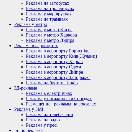
Реклама на автобусах
Реклама на тролейбусах
Реклама у маршрутках
Реклама на трамваях
Реклама у метро
Реклама у метро Києва
Реклама у метро Харкова
Реклама у метро Дніпра
Реклама в аеропортах
Реклама в аеропорту Бориспіль
Реклама в аеропорту Київ(Жуляни)
Реклама в аеропорту Харків
Реклама в аеропорту Одеса
Реклама в аеропорту Дніпра
Реклама в аеропорту Запоріжжя
Реклама на бортах літаків
ЗД-реклама
Реклама в електричках
Реклама у пасажирських поїздах
Размещение_ рекламы на вокзалах
Реклама у ЗМІ
Реклама на телебаченні
Реклама на радіо
Реклама у пресі
Індор реклама