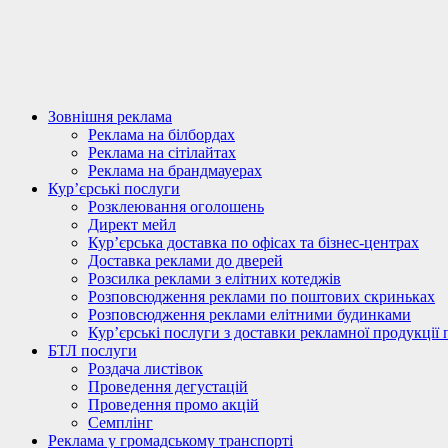
Зовнішня реклама
Реклама на білбордах
Реклама на сітілайтах
Реклама на брандмауерах
Кур’єрські послуги
Розклеювання оголошень
Директ мейл
Кур’єрська доставка по офісах та бізнес-центрах
Доставка реклами до дверей
Розсилка реклами з елітних котеджів
Розповсюдження реклами по поштових скриньках
Розповсюдження реклами елітними будинками
Кур’єрські послуги з доставки рекламної продукції 
БТЛ послуги
Роздача листівок
Проведення дегустацій
Проведення промо акцій
Семплінг
Реклама у громадському транспорті