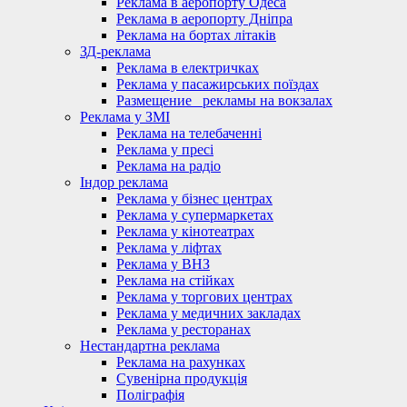
Реклама в аеропорту Одеса
Реклама в аеропорту Дніпра
Реклама на бортах літаків
ЗД-реклама
Реклама в електричках
Реклама у пасажирських поїздах
Размещение_ рекламы на вокзалах
Реклама у ЗМІ
Реклама на телебаченні
Реклама у пресі
Реклама на радіо
Індор реклама
Реклама у бізнес центрах
Реклама у супермаркетах
Реклама у кінотеатрах
Реклама у ліфтах
Реклама у ВНЗ
Реклама на стійках
Реклама у торгових центрах
Реклама у медичних закладах
Реклама у ресторанах
Нестандартна реклама
Реклама на рахунках
Сувенірна продукція
Поліграфія