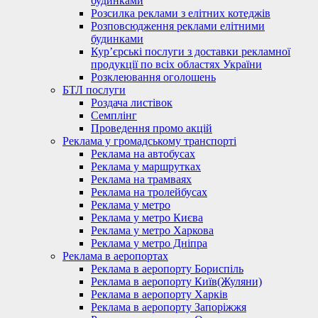
будинками
Розсилка реклами з елітних котеджів
Розповсюдження реклами елітними
будинками
Кур’єрські послуги з доставки рекламної
продукції по всіх областях України
Розклеювання оголошень
БТЛ послуги
Роздача листівок
Семплінг
Проведення промо акцій
Реклама у громадському транспорті
Реклама на автобусах
Реклама у маршрутках
Реклама на трамваях
Реклама на тролейбусах
Реклама у метро
Реклама у метро Києва
Реклама у метро Харкова
Реклама у метро Дніпра
Реклама в аеропортах
Реклама в аеропорту Бориспіль
Реклама в аеропорту Київ(Жуляни)
Реклама в аеропорту Харків
Реклама в аеропорту Запоріжжя