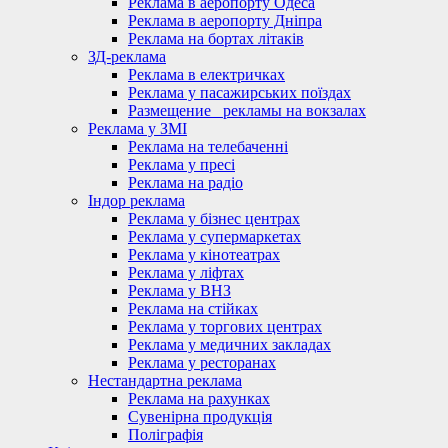
Реклама в аеропорту Одеса
Реклама в аеропорту Дніпра
Реклама на бортах літаків
ЗД-реклама
Реклама в електричках
Реклама у пасажирських поїздах
Размещение_ рекламы на вокзалах
Реклама у ЗМІ
Реклама на телебаченні
Реклама у пресі
Реклама на радіо
Індор реклама
Реклама у бізнес центрах
Реклама у супермаркетах
Реклама у кінотеатрах
Реклама у ліфтах
Реклама у ВНЗ
Реклама на стійках
Реклама у торгових центрах
Реклама у медичних закладах
Реклама у ресторанах
Нестандартна реклама
Реклама на рахунках
Сувенірна продукція
Поліграфія