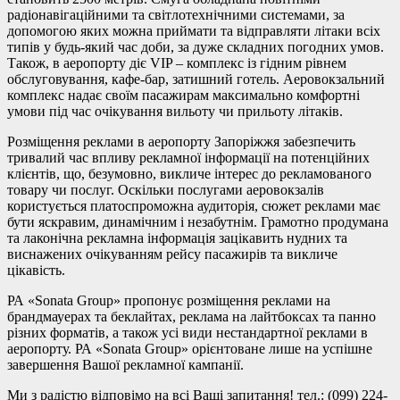
радіонавігаційними та світлотехнічними системами, за
допомогою яких можна приймати та відправляти літаки всіх
типів у будь-який час доби, за дуже складних погодних умов.
Також, в аеропорту діє VIP – комплекс із гідним рівнем
обслуговування, кафе-бар, затишний готель. Аеровокзальний
комплекс надає своїм пасажирам максимально комфортні
умови під час очікування вильоту чи прильоту літаків.
Розміщення реклами в аеропорту Запоріжжя забезпечить
тривалий час впливу рекламної інформації на потенційних
клієнтів, що, безумовно, викличе інтерес до рекламованого
товару чи послуг. Оскільки послугами аеровокзалів
користується платоспроможна аудиторія, сюжет реклами має
бути яскравим, динамічним і незабутнім. Грамотно продумана
та лаконічна рекламна інформація зацікавить нудних та
виснажених очікуванням рейсу пасажирів та викличе
цікавість.
РА «Sonata Group» пропонує розміщення реклами на
брандмауерах та беклайтах, реклама на лайтбоксах та панно
різних форматів, а також усі види нестандартної реклами в
аеропорту. РА «Sonata Group» орієнтоване лише на успішне
завершення Вашої рекламної кампанії.
Ми з радістю відповімо на всі Ваші запитання! тел.: (099) 224-