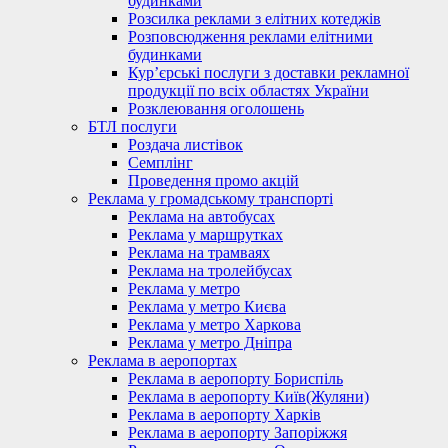
будинками
Розсилка реклами з елітних котеджів
Розповсюдження реклами елітними
будинками
Кур’єрські послуги з доставки рекламної
продукції по всіх областях України
Розклеювання оголошень
БТЛ послуги
Роздача листівок
Семплінг
Проведення промо акцій
Реклама у громадському транспорті
Реклама на автобусах
Реклама у маршрутках
Реклама на трамваях
Реклама на тролейбусах
Реклама у метро
Реклама у метро Києва
Реклама у метро Харкова
Реклама у метро Дніпра
Реклама в аеропортах
Реклама в аеропорту Бориспіль
Реклама в аеропорту Київ(Жуляни)
Реклама в аеропорту Харків
Реклама в аеропорту Запоріжжя