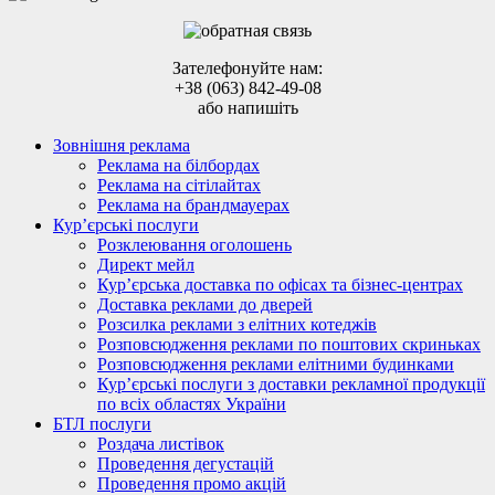
Зателефонуйте нам:
+38 (063) 842-49-08
або напишіть
Зовнішня реклама
Реклама на білбордах
Реклама на сітілайтах
Реклама на брандмауерах
Кур’єрські послуги
Розклеювання оголошень
Директ мейл
Кур’єрська доставка по офісах та бізнес-центрах
Доставка реклами до дверей
Розсилка реклами з елітних котеджів
Розповсюдження реклами по поштових скриньках
Розповсюдження реклами елітними будинками
Кур’єрські послуги з доставки рекламної продукції
по всіх областях України
БТЛ послуги
Роздача листівок
Проведення дегустацій
Проведення промо акцій