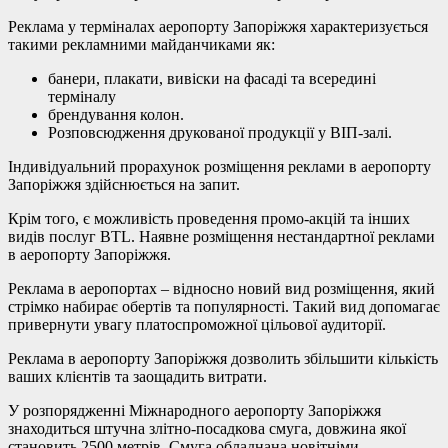
Реклама у терміналах аеропорту Запоріжжя характеризується
такими рекламними майданчиками як:
банери, плакати, вивіски на фасаді та всередині
терміналу
брендування колон.
Розповсюдження друкованої продукції у ВІП-залі.
Індивідуальний прорахунок розміщення реклами в аеропорту
Запоріжжя здійснюється на запит.
Крім того, є можливість проведення промо-акцій та інших
видів послуг BTL. Наявне розміщення нестандартної реклами
в аеропорту Запоріжжя.
Реклама в аеропортах – відносно новий вид розміщення, який
стрімко набирає обертів та популярності. Такий вид допомагає
привернути увагу платоспроможної цільової аудиторії.
Реклама в аеропорту Запоріжжя дозволить збільшити кількість
ваших клієнтів та заощадить витрати.
У розпорядженні Міжнародного аеропорту Запоріжжя
знаходиться штучна злітно-посадкова смуга, довжина якої
становить 2500 метрів. Смуга обладнана новітніми