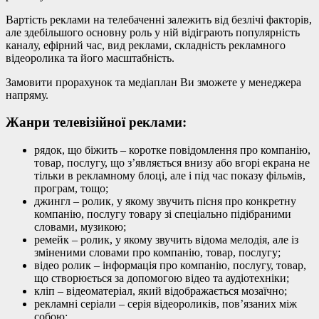
Вартість реклами на телебаченні залежить від безлічі факторів,
але здебільшого основну роль у ній відіграють популярність
каналу, ефірний час, вид реклами, складність рекламного
відеоролика та його масштабність.
Замовити прорахунок та медіаплан Ви зможете у менеджера
напряму.
Жанри телевізійної реклами:
рядок, що біжить – коротке повідомлення про компанію,
товар, послугу, що з’являється внизу або вгорі екрана не
тільки в рекламному блоці, але і під час показу фільмів,
програм, тощо;
джингл – ролик, у якому звучить пісня про конкретну
компанію, послугу товару зі спеціально підібраними
словами, музикою;
ремейк – ролик, у якому звучить відома мелодія, але із
зміненими словами про компанію, товар, послугу;
відео ролик – інформація про компанію, послугу, товар,
що створюється за допомогою відео та аудіотехніки;
кліп – відеоматеріал, який відображається мозаїчно;
рекламні серіали – серія відеороликів, пов’язаних між
собою;