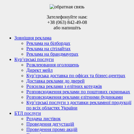
Зателефонуйте нам:
+38 (063) 842-49-08
або напишіть
Зовнішня реклама
Реклама на білбордах
Реклама на сітілайтах
Реклама на брандмауерах
Кур’єрські послуги
Розклеювання оголошень
Директ мейл
Кур’єрська доставка по офісах та бізнес-центрах
Доставка реклами до дверей
Розсилка реклами з елітних котеджів
Розповсюдження реклами по поштових скриньках
Розповсюдження реклами елітними будинками
Кур’єрські послуги з доставки рекламної продукції
по всіх областях України
БТЛ послуги
Роздача листівок
Проведення дегустацій
Проведення промо акцій