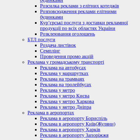
будинками
Розсилка реклами з елітних котеджів
Розповсюдження реклами елітними
будинками
Кур’єрські послуги з доставки рекламної
продукції по всіх областях України
Розклеювання оголошень
БТЛ послуги
Роздача листівок
Семплінг
Проведення промо акцій
Реклама у громадському транспорті
Реклама на автобусах
Реклама у маршрутках
Реклама на трамваях
Реклама на тролейбусах
Реклама у метро
Реклама у метро Києва
Реклама у метро Харкова
Реклама у метро Дніпра
Реклама в аеропортах
Реклама в аеропорту Бориспіль
Реклама в аеропорту Київ(Жуляни)
Реклама в аеропорту Харків
Реклама в аеропорту Запоріжжя