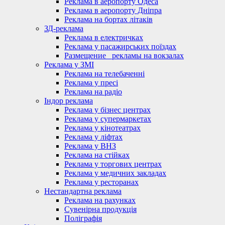
Реклама в аеропорту Одеса
Реклама в аеропорту Дніпра
Реклама на бортах літаків
ЗД-реклама
Реклама в електричках
Реклама у пасажирських поїздах
Размещение_ рекламы на вокзалах
Реклама у ЗМІ
Реклама на телебаченні
Реклама у пресі
Реклама на радіо
Індор реклама
Реклама у бізнес центрах
Реклама у супермаркетах
Реклама у кінотеатрах
Реклама у ліфтах
Реклама у ВНЗ
Реклама на стійках
Реклама у торгових центрах
Реклама у медичних закладах
Реклама у ресторанах
Нестандартна реклама
Реклама на рахунках
Сувенірна продукція
Поліграфія