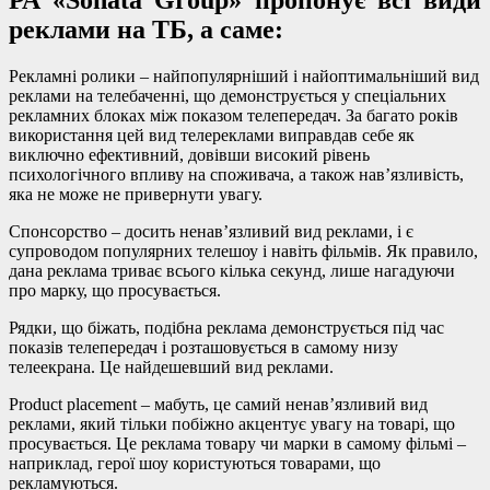
реклами на ТБ, а саме:
Рекламні ролики – найпопулярніший і найоптимальніший вид
реклами на телебаченні, що демонструється у спеціальних
рекламних блоках між показом телепередач. За багато років
використання цей вид телереклами виправдав себе як
виключно ефективний, довівши високий рівень
психологічного впливу на споживача, а також нав’язливість,
яка не може не привернути увагу.
Спонсорство – досить ненав’язливий вид реклами, і є
супроводом популярних телешоу і навіть фільмів. Як правило,
дана реклама триває всього кілька секунд, лише нагадуючи
про марку, що просувається.
Рядки, що біжать, подібна реклама демонструється під час
показів телепередач і розташовується в самому низу
телеекрана. Це найдешевший вид реклами.
Product placement – ​​мабуть, це самий ненав’язливий вид
реклами, який тільки побіжно акцентує увагу на товарі, що
просувається. Це реклама товару чи марки в самому фільмі –
наприклад, герої шоу користуються товарами, що
рекламуються.