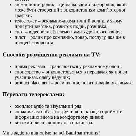
анімаційний ролик – це мальований відеоролик, який
може бути створений з використанням комп’ютерної
графіки;
телесюжет – рекламно-драматичний ролик, у якому
присутні зав’язка, розвиток подій, розв’язка;
спот – відеоролик із елементами художнього твору;
пілот – ролик про компанію, товар, послугу, яка ще в
процесі створення.
Способи розміщення реклами на TV:
пряма реклама – транслюється у рекламному блоці;
спонсорство – використовується в передачах як призи
учасникам, одягу ведучих;
product placement – розміщення, показ товарів, у фільмах.
Переваги телереклами:
охоплює аудіо та візуальний ряд;
споживачам набагато зручніше та краще сприймати
інформацію вдома на комфортному дивані;
високий рівень впливу на споживача.
Ми з радістю відповімо на всі Ваші запитання!