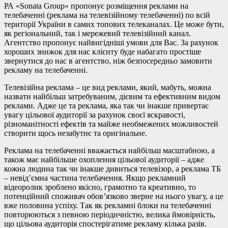
РА «Sonata Group» пропонує розміщення реклами на
телебаченні (реклама на телевізійному телебаченні) по всій
території України в самих топових телеканалах. Це може бути,
як регіональний, так і мережевий телевізійний канал.
Агентство пропонує найвигідніші умови для Вас. За рахунок
хороших знижок для нас клієнту буде набагато простіше
звернутися до нас в агентство, ніж безпосередньо замовити
рекламу на телебаченні.
Телевізійна реклама – це вид реклами, який, мабуть, можна
назвати найбільш затребуваним, дієвим та ефективним видом
реклами. Адже це та реклама, яка так чи інакше привертає
увагу цільової аудиторії за рахунок своєї яскравості,
різноманітності ефектів та майже необмежених можливостей
створити щось незабутнє та оригінальне.
Реклама на телебаченні вважається найбільш масштабною, а
також має найбільше охоплення цільової аудиторії – адже
кожна людина так чи інакше дивиться телевізор, а реклама ТБ
– невід’ємна частина телебачення. Якщо рекламний
відеоролик зроблено якісно, ​​грамотно та креативно, то
потенційний споживач обов’язково зверне на нього увагу, а це
вже половина успіху. Так як рекламні блоки на телебаченні
повторюються з певною періодичністю, велика ймовірність,
що цільова аудиторія спостерігатиме рекламу кілька разів.