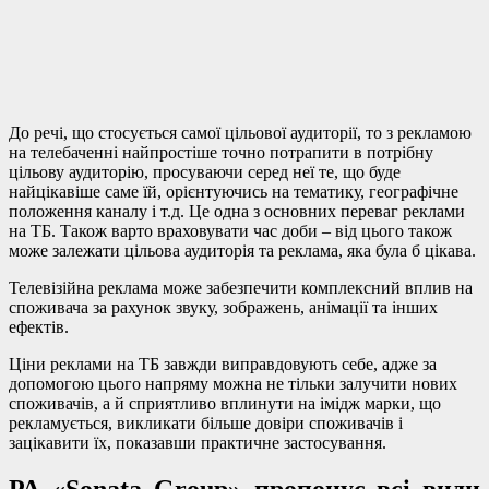
До речі, що стосується самої цільової аудиторії, то з рекламою
на телебаченні найпростіше точно потрапити в потрібну
цільову аудиторію, просуваючи серед неї те, що буде
найцікавіше саме їй, орієнтуючись на тематику, географічне
положення каналу і т.д. Це одна з основних переваг реклами
на ТБ. Також варто враховувати час доби – від цього також
може залежати цільова аудиторія та реклама, яка була б цікава.
Телевізійна реклама може забезпечити комплексний вплив на
споживача за рахунок звуку, зображень, анімації та інших
ефектів.
Ціни реклами на ТБ завжди виправдовують себе, адже за
допомогою цього напряму можна не тільки залучити нових
споживачів, а й сприятливо вплинути на імідж марки, що
рекламується, викликати більше довіри споживачів і
зацікавити їх, показавши практичне застосування.
РА «Sonata Group» пропонує всі види