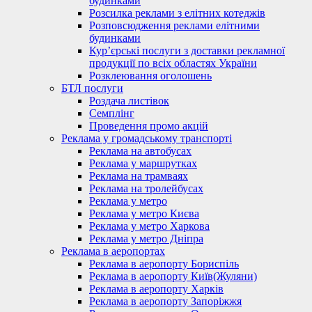
будинками
Розсилка реклами з елітних котеджів
Розповсюдження реклами елітними
будинками
Кур’єрські послуги з доставки рекламної
продукції по всіх областях України
Розклеювання оголошень
БТЛ послуги
Роздача листівок
Семплінг
Проведення промо акцій
Реклама у громадському транспорті
Реклама на автобусах
Реклама у маршрутках
Реклама на трамваях
Реклама на тролейбусах
Реклама у метро
Реклама у метро Києва
Реклама у метро Харкова
Реклама у метро Дніпра
Реклама в аеропортах
Реклама в аеропорту Бориспіль
Реклама в аеропорту Київ(Жуляни)
Реклама в аеропорту Харків
Реклама в аеропорту Запоріжжя