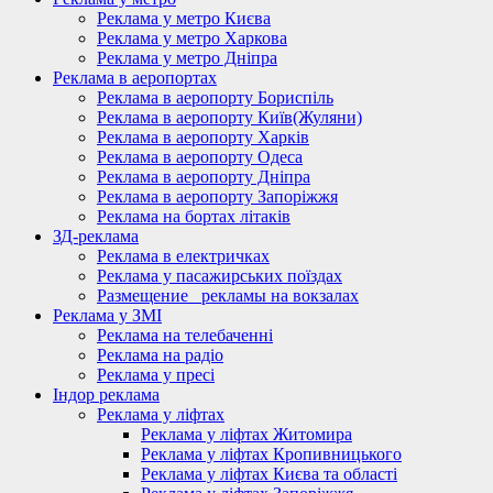
Реклама у метро Києва
Реклама у метро Харкова
Реклама у метро Дніпра
Реклама в аеропортах
Реклама в аеропорту Бориспіль
Реклама в аеропорту Київ(Жуляни)
Реклама в аеропорту Харків
Реклама в аеропорту Одеса
Реклама в аеропорту Дніпра
Реклама в аеропорту Запоріжжя
Реклама на бортах літаків
ЗД-реклама
Реклама в електричках
Реклама у пасажирських поїздах
Размещение_ рекламы на вокзалах
Реклама у ЗМІ
Реклама на телебаченні
Реклама на радіо
Реклама у пресі
Індор реклама
Реклама у ліфтах
Реклама у ліфтах Житомира
Реклама у ліфтах Кропивницького
Реклама у ліфтах Києва та області