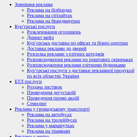
Зовнішня реклама
Реклама на білбордах
Реклама на сітілайтах
Реклама на брандмауерах
Кур’єрські послуги
Розклеювання оголошень
Директ мейл
Кур’єрська доставка по офісах та бізнес-центрах
Доставка реклами до дверей
Розсилка реклами з елітних котеджів
Розповсюдження реклами по поштових скриньках
Розповсюдження реклами елітними будинками
Кур’єрські послуги з доставки рекламної продукції
по всіх областях України
БТЛ послуги
Роздача листівок
Проведення дегустацій
Проведення промо акцій
Семплінг
Реклама у громадському транспорті
Реклама на автобусах
Реклама на тролейбусах
Реклама у маршрутках
Реклама на трамваях
Реклама у метро