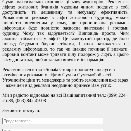
Суми максимально охоплює цільову аудиторію. Реклама в
ліфтах житлових будинків чудовим чином поєднує в собі
доступність та дешевизну та небувалу ефективність.
Розмістивши рекламу в ліфті житлового будинку, можна
повністю впевненим у тому, що пропонована рекламна
інформація буде повністю засвоєна жителями і гостями
будинку. Чому так відбувається? Відповідь проста. Чим
людина займається у ліфті? Це замкнутий простір, де його
погляд бездумно блукає стінами, і коли натикається на
рекламну інформацію, то так чи інакше починає її вивчати.
Зоровий контакт може тривати цілу подорож у ліфті, а цього
часу достатньо, щоб детально вивчити інформацію.
Рекламне агентство «Sonata Group» пропонує послуги з
розміщення реклами у ліфтах Сум та Сумської області.
Уточнюйте ціни та менеджерів та робіть замовлення вже зараз
– адже цей вид реклами неодмінно принесе Вам успіх!
Ми з радістю відповімо на всі Ваші запитання! тел.: (099) 224-
25-89, (063) 842-49-08
Замовити послуги: