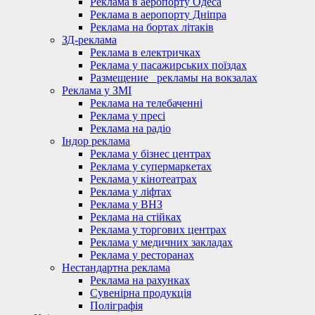
Реклама в аеропорту Одеса
Реклама в аеропорту Дніпра
Реклама на бортах літаків
ЗД-реклама
Реклама в електричках
Реклама у пасажирських поїздах
Размещение_ рекламы на вокзалах
Реклама у ЗМІ
Реклама на телебаченні
Реклама у пресі
Реклама на радіо
Індор реклама
Реклама у бізнес центрах
Реклама у супермаркетах
Реклама у кінотеатрах
Реклама у ліфтах
Реклама у ВНЗ
Реклама на стійках
Реклама у торгових центрах
Реклама у медичних закладах
Реклама у ресторанах
Нестандартна реклама
Реклама на рахунках
Сувенірна продукція
Поліграфія