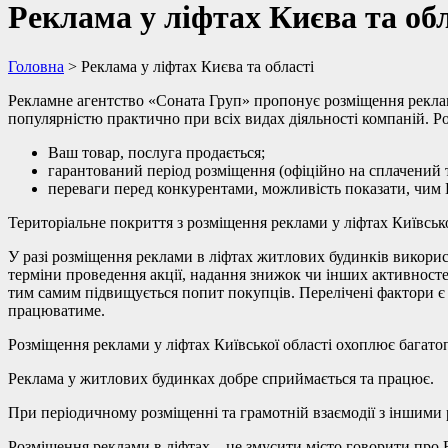
Реклама у ліфтах Києва та об
Головна
>
Реклама у ліфтах Києва та області
Рекламне агентство «Соната Груп» пропонує розміщення реклами
популярністю практично при всіх видах діяльності компаній. Р
Ваш товар, послуга продається;
гарантований період розміщення (офіційно на сплачений 
переваги перед конкурентами, можливість показати, чим В
Територіальне покриття з розміщення реклами у ліфтах Київсько
У разі розміщення реклами в ліфтах житлових будинків викори
терміни проведення акції, надання знижок чи інших активносте
тим самим підвищується попит покупців. Перелічені фактори є
працюватиме.
Розміщення реклами у ліфтах Київської області охоплює багато
Реклама у житлових будинках добре сприймається та працює.
При періодичному розміщенні та грамотній взаємодії з іншим
Розміщення реклами в ліфтах – це змусити місто говорити про