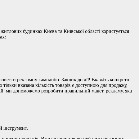
 житлових будинках Києва та Київської області користується
ах:
овести рекламну кампанію. Заклик до дії! Вкажіть конкретні
тільки вказана кількість товарів є доступною для продажу,
ій, ми допоможемо розробити правильний макет, рекламу, яка
 інструмент.
над ринком продажів. Вже використавши цей вид рекламних