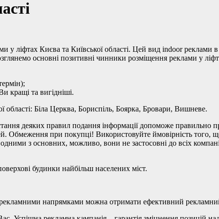
ласті
 у ліфтах Києва та Київської області. Цей вид indoor реклами в
озглянемо основні позитивні чинники розміщення реклами у ліфт
термін);
и кращі та вигідніші.
ї області: Біла Церква, Бориспіль, Боярка, Бровари, Вишневе.
стання деяких правил подання інформації допоможе правильно пр
й. Обмеження при покупці! Використовуйте ймовірність того, що 
 одними з основних, можливо, вони не застосовні до всіх компан
поверхові будинки найбільш населених міст.
и рекламними напрямками можна отримати ефективний рекламний
 Вас. Успішна рекламна кампанія – гарантія зміцнення позицій 