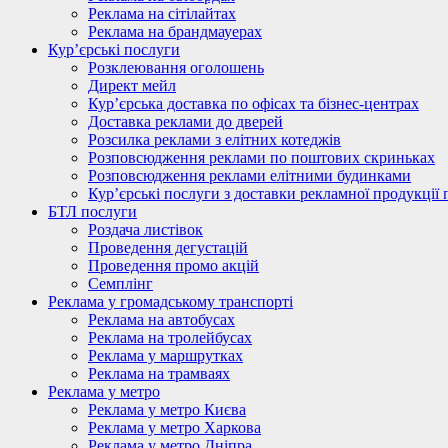
Реклама на сітілайтах
Реклама на брандмауерах
Кур’єрські послуги
Розклеювання оголошень
Директ мейл
Кур’єрська доставка по офісах та бізнес-центрах
Доставка реклами до дверей
Розсилка реклами з елітних котеджів
Розповсюдження реклами по поштових скриньках
Розповсюдження реклами елітними будинками
Кур’єрські послуги з доставки рекламної продукції 
БТЛ послуги
Роздача листівок
Проведення дегустацій
Проведення промо акцій
Семплінг
Реклама у громадському транспорті
Реклама на автобусах
Реклама на тролейбусах
Реклама у маршрутках
Реклама на трамваях
Реклама у метро
Реклама у метро Києва
Реклама у метро Харкова
Реклама у метро Дніпра