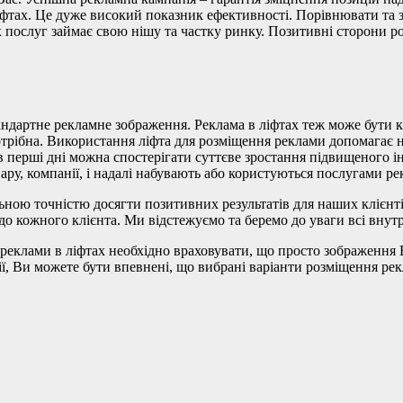
іфтах. Це дуже високий показник ефективності. Порівнювати та 
 послуг займає свою нішу та частку ринку. Позитивні сторони р
андартне рекламне зображення. Реклама в ліфтах теж може бути к
отрібна. Використання ліфта для розміщення реклами допомагає 
в перші дні можна спостерігати суттєве зростання підвищеного ін
ру, компанії, і надалі набувають або користуються послугами ре
льною точністю досягти позитивних результатів для наших клієнт
 до кожного клієнта. Ми відстежуємо та беремо до уваги всі внут
 реклами в ліфтах необхідно враховувати, що просто зображення 
ії, Ви можете бути впевнені, що вибрані варіанти розміщення ре