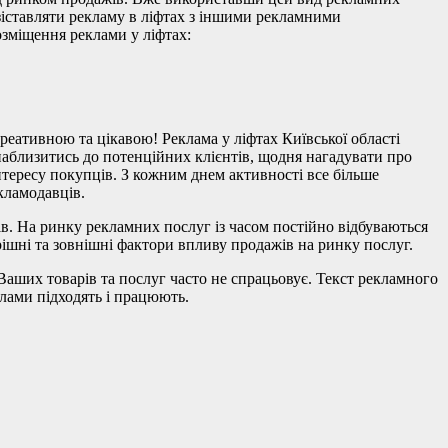
зіставляти рекламу в ліфтах з іншими рекламними
озміщення реклами у ліфтах:
реативною та цікавою! Реклама у ліфтах Київської області
наблизитись до потенційних клієнтів, щодня нагадувати про
тересу покупців. З кожним днем ​​активності все більше
кламодавців.
ів. На ринку рекламних послуг із часом постійно відбуваються
рішні та зовнішні фактори впливу продажів на ринку послуг.
Ваших товарів та послуг часто не спрацьовує. Текст рекламного
клами підходять і працюють.