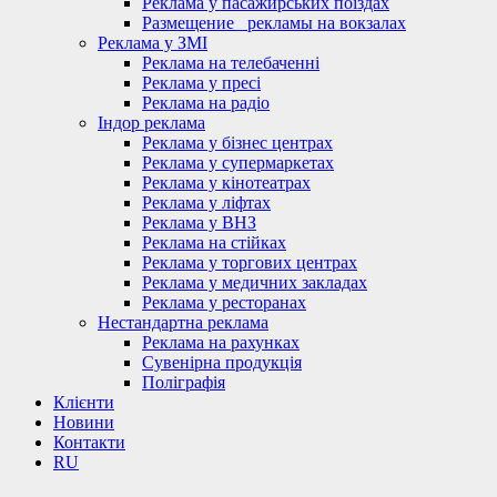
Реклама у пасажирських поїздах
Размещение_ рекламы на вокзалах
Реклама у ЗМІ
Реклама на телебаченні
Реклама у пресі
Реклама на радіо
Індор реклама
Реклама у бізнес центрах
Реклама у супермаркетах
Реклама у кінотеатрах
Реклама у ліфтах
Реклама у ВНЗ
Реклама на стійках
Реклама у торгових центрах
Реклама у медичних закладах
Реклама у ресторанах
Нестандартна реклама
Реклама на рахунках
Сувенірна продукція
Поліграфія
Клієнти
Новини
Контакти
RU