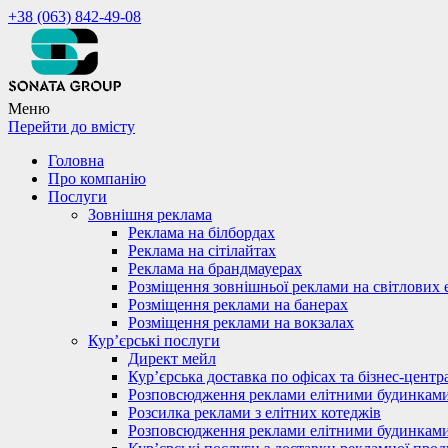
+38 (063) 842-49-08
Меню
Перейти до вмісту
Головна
Про компанію
Послуги
Зовнішня реклама
Реклама на білбордах
Реклама на сітілайтах
Реклама на брандмауерах
Розміщення зовнішньої реклами на світлових 
Розміщення реклами на банерах
Розміщення реклами на вокзалах
Кур’єрські послуги
Директ мейл
Кур’єрська доставка по офісах та бізнес-центр
Розповсюдження реклами елітними будинкам
Розсилка реклами з елітних котеджів
Розповсюдження реклами елітними будинкам