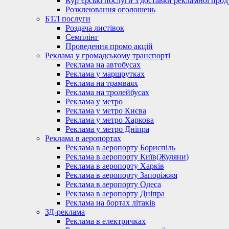
Кур’єрські послуги з доставки рекламної проду
Розклеювання оголошень
БТЛ послуги
Роздача листівок
Семплінг
Проведення промо акцій
Реклама у громадському транспорті
Реклама на автобусах
Реклама у маршрутках
Реклама на трамваях
Реклама на тролейбусах
Реклама у метро
Реклама у метро Києва
Реклама у метро Харкова
Реклама у метро Дніпра
Реклама в аеропортах
Реклама в аеропорту Бориспіль
Реклама в аеропорту Київ(Жуляни)
Реклама в аеропорту Харків
Реклама в аеропорту Запоріжжя
Реклама в аеропорту Одеса
Реклама в аеропорту Дніпра
Реклама на бортах літаків
ЗД-реклама
Реклама в електричках