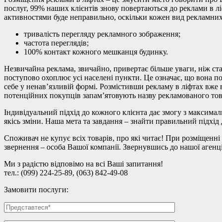
послуг, 99% наших клієнтів знову повертаються до реклами в л
активностями буде неправильно, оскільки кожен вид рекламних
тривалість перегляду рекламного зображення;
частота переглядів;
100% контакт кожного мешканця будинку.
Незвичайна реклама, звичайно, привертає більше уваги, ніж ст
поступово охоплює усі населені пункти. Це означає, що вона п
себе у ненав’язливій формі. Розмістивши рекламу в ліфтах вже 
потенційних покупців запам’ятовують назву рекламованого това
Індивідуальний підхід до кожного клієнта дає змогу з максима
якісь зміни. Наша мета та завдання – знайти правильний підхід
Споживач не купує всіх товарів, про які читає! При розміщенні
звернення – особа Вашої компанії. Звернувшись до нашої агенц
Ми з радістю відповімо на всі Ваші запитання!
тел.: (099) 224-25-89, (063) 842-49-08
Замовити послуги: