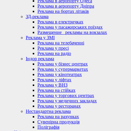
Реклама в аеропорту Одеса
Реклама в аеропорту Дніпра
Реклама на бортах літаків
ЗД-реклама
Реклама в електричках
Реклама у пасажирських поїздах
Размещение_ рекламы на вокзалах
Реклама у ЗМІ
Реклама на телебаченні
Реклама у пресі
Реклама на радіо
Індор реклама
Реклама у бізнес центрах
Реклама у супермаркетах
Реклама у кінотеатрах
Реклама у ліфтах
Реклама у ВНЗ
Реклама на стійках
Реклама у торгових центрах
Реклама у медичних закладах
Реклама у ресторанах
Нестандартна реклама
Реклама на рахунках
Сувенірна продукція
Поліграфія