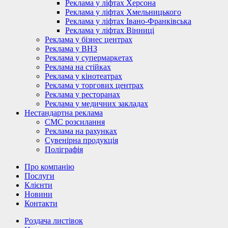
Реклама у ліфтах Херсона
Реклама у ліфтах Хмельницького
Реклама у ліфтах Івано-Франківська
Реклама у ліфтах Вінниці
Реклама у бізнес центрах
Реклама у ВНЗ
Реклама у супермаркетах
Реклама на стійках
Реклама у кінотеатрах
Реклама у торгових центрах
Реклама у ресторанах
Реклама у медичних закладах
Нестандартна реклама
СМС розсилання
Реклама на рахунках
Сувенірна продукція
Поліграфія
Про компанію
Послуги
Клієнти
Новини
Контакти
Роздача листівок