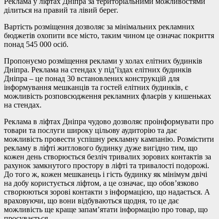
Реклама у ліфтах Дніпра за територіальними можливостями
ділиться на правий та лівий берег.
Вартість розміщення дозволяє за мінімальних рекламних
бюджетів охопити все місто, таким чином це означає покриття
понад 545 000 осіб.
Пропонуємо розміщення реклами у холах елітних будинків
Дніпра. Реклама на стендах у під’їздах елітних будинків
Дніпра – це понад 30 встановлених конструкцій для
інформування мешканців та гостей елітних будинків, є
можливість розповсюдження рекламних флаєрів у кишеньках
на стендах.
Реклама в ліфтах Дніпра чудово дозволяє проінформувати про
товари та послуги широку цільову аудиторію та дає
можливість провести успішну рекламну кампанію. Розмістити
рекламу в ліфті житлового будинку дуже вигідно тим, що
кожен день створюється безліч тривалих зорових контактів за
рахунок замкнутого простору в ліфті та тривалості подорожі.
До того ж, кожен мешканець і гість будинку як мінімум двічі
на добу користується ліфтом, а це означає, що обов’язково
створюються зорові контакти з інформацією, що надається. А
враховуючи, що вони відбуваються щодня, то це дає
можливість ще краще запам’ятати інформацію про товар, що
просувається.