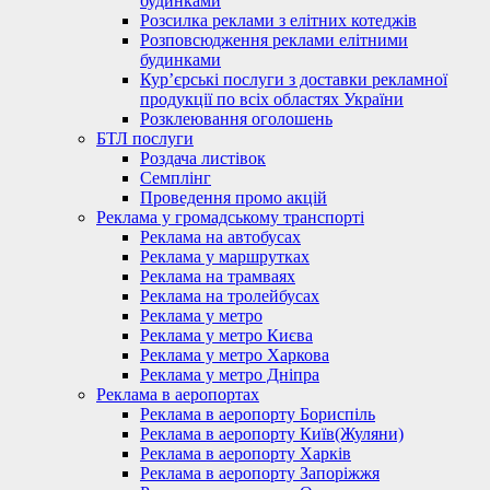
будинками
Розсилка реклами з елітних котеджів
Розповсюдження реклами елітними
будинками
Кур’єрські послуги з доставки рекламної
продукції по всіх областях України
Розклеювання оголошень
БТЛ послуги
Роздача листівок
Семплінг
Проведення промо акцій
Реклама у громадському транспорті
Реклама на автобусах
Реклама у маршрутках
Реклама на трамваях
Реклама на тролейбусах
Реклама у метро
Реклама у метро Києва
Реклама у метро Харкова
Реклама у метро Дніпра
Реклама в аеропортах
Реклама в аеропорту Бориспіль
Реклама в аеропорту Київ(Жуляни)
Реклама в аеропорту Харків
Реклама в аеропорту Запоріжжя