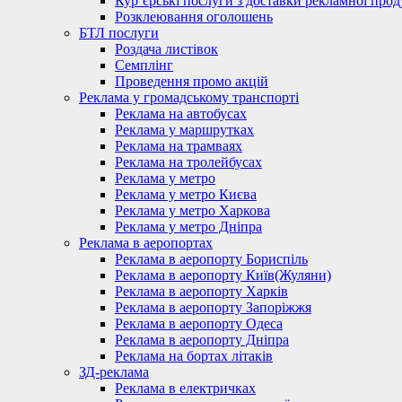
Кур’єрські послуги з доставки рекламної проду
Розклеювання оголошень
БТЛ послуги
Роздача листівок
Семплінг
Проведення промо акцій
Реклама у громадському транспорті
Реклама на автобусах
Реклама у маршрутках
Реклама на трамваях
Реклама на тролейбусах
Реклама у метро
Реклама у метро Києва
Реклама у метро Харкова
Реклама у метро Дніпра
Реклама в аеропортах
Реклама в аеропорту Бориспіль
Реклама в аеропорту Київ(Жуляни)
Реклама в аеропорту Харків
Реклама в аеропорту Запоріжжя
Реклама в аеропорту Одеса
Реклама в аеропорту Дніпра
Реклама на бортах літаків
ЗД-реклама
Реклама в електричках