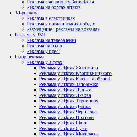
Реклама в аеропорту Запоріжжя
Реклама на бортах літаків
ЗД-реклама
Реклама в електричках
Реклама у пасажирських поїздах
Размещение_ рекламы на вокзалах
Реклама у ЗМІ
Реклама на телебаченні
Реклама на радіо
Реклама у пресі
Індор реклама
Реклама у ліфтах
Реклама у ліфтах Житомира
Реклама у ліфтах Кропивницького
Реклама у ліфтах Києва та області
Реклама у ліфтах Запоріжжя
Реклама у ліфтах Луцька
Реклама у ліфтах Львова
Реклама у ліфтах Тернополя
Реклама у ліфтах Дніпра
Реклама у ліфтах Чернігова
Реклама у ліфтах Полтави
Реклама у ліфтах Рівне
Реклама у ліфтах Суми
Реклама у ліфтах Миколаєва