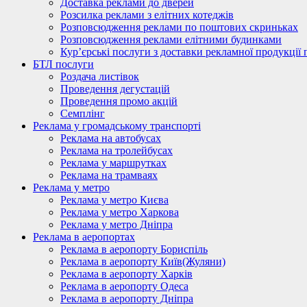
Доставка реклами до дверей
Розсилка реклами з елітних котеджів
Розповсюдження реклами по поштових скриньках
Розповсюдження реклами елітними будинками
Кур’єрські послуги з доставки рекламної продукції 
БТЛ послуги
Роздача листівок
Проведення дегустацій
Проведення промо акцій
Семплінг
Реклама у громадському транспорті
Реклама на автобусах
Реклама на тролейбусах
Реклама у маршрутках
Реклама на трамваях
Реклама у метро
Реклама у метро Києва
Реклама у метро Харкова
Реклама у метро Дніпра
Реклама в аеропортах
Реклама в аеропорту Бориспіль
Реклама в аеропорту Київ(Жуляни)
Реклама в аеропорту Харків
Реклама в аеропорту Одеса
Реклама в аеропорту Дніпра