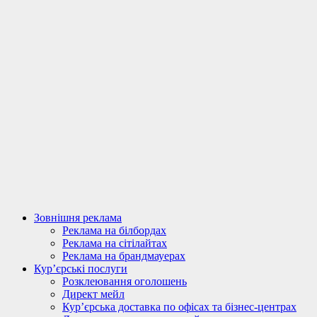
Зовнішня реклама
Реклама на білбордах
Реклама на сітілайтах
Реклама на брандмауерах
Кур’єрські послуги
Розклеювання оголошень
Директ мейл
Кур’єрська доставка по офісах та бізнес-центрах