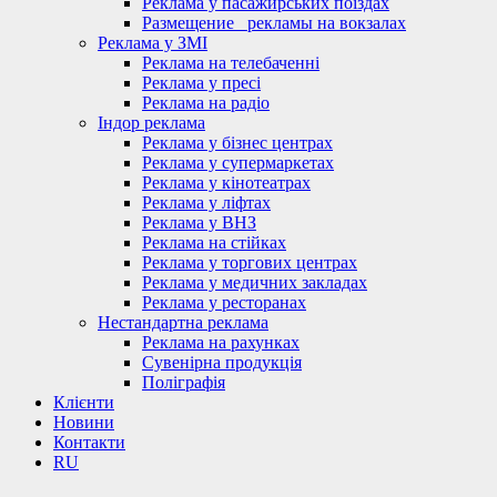
Реклама у пасажирських поїздах
Размещение_ рекламы на вокзалах
Реклама у ЗМІ
Реклама на телебаченні
Реклама у пресі
Реклама на радіо
Індор реклама
Реклама у бізнес центрах
Реклама у супермаркетах
Реклама у кінотеатрах
Реклама у ліфтах
Реклама у ВНЗ
Реклама на стійках
Реклама у торгових центрах
Реклама у медичних закладах
Реклама у ресторанах
Нестандартна реклама
Реклама на рахунках
Сувенірна продукція
Поліграфія
Клієнти
Новини
Контакти
RU