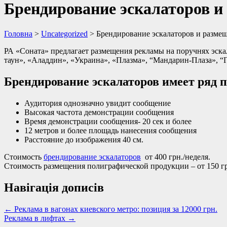
Брендирование эскалаторов и
Головна
>
Uncategorized
>
Брендирование эскалаторов и размещ
РА «Соната» предлагает размещения рекламы на поручнях эска
таун», «Аладдин», «Украина», «Плазма», “Мандарин-Плаза», “Г
Брендирование эскалаторов имеет ряд 
Аудитория однозначно увидит сообщение
Высокая частота демонстрации сообщения
Время демонстрации сообщения- 20 сек и более
12 метров и более площадь нанесения сообщения
Расстояние до изображения 40 см.
Стоимость
брендирование эскалаторов
от 400 грн./неделя.
Стоимость размещения полиграфической продукции – от 150 гр
Навігація дописів
←
Реклама в вагонах киевского метро: позиция за 12000 грн.
Реклама в лифтах
→