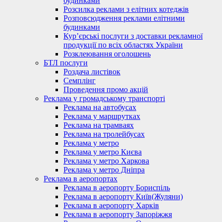
будинками
Розсилка реклами з елітних котеджів
Розповсюдження реклами елітними
будинками
Кур’єрські послуги з доставки рекламної
продукції по всіх областях України
Розклеювання оголошень
БТЛ послуги
Роздача листівок
Семплінг
Проведення промо акцій
Реклама у громадському транспорті
Реклама на автобусах
Реклама у маршрутках
Реклама на трамваях
Реклама на тролейбусах
Реклама у метро
Реклама у метро Києва
Реклама у метро Харкова
Реклама у метро Дніпра
Реклама в аеропортах
Реклама в аеропорту Бориспіль
Реклама в аеропорту Київ(Жуляни)
Реклама в аеропорту Харків
Реклама в аеропорту Запоріжжя