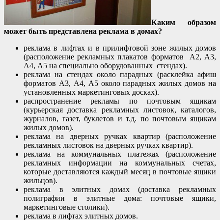
Каким образом
может быть представлена реклама в домах?
реклама в лифтах и в прилифтовой зоне жилых домов
(расположение рекламных плакатов форматов А2, А3,
А4, А5 на специально оборудованных стендах).
реклама на стендах около парадных (расклейка афиш
форматов А3, А4, А5 около парадных жилых домов на
установленных маркетинговых досках).
распространение рекламы по почтовым ящикам
(курьерская доставка рекламных листовок, каталогов,
журналов, газет, буклетов и т.д. по почтовым ящикам
жилых домов).
реклама на дверных ручках квартир (расположение
рекламных листовок на дверных ручках квартир).
реклама на коммунальных платежах (расположение
рекламных информации на коммунальных счетах,
которые доставляются каждый месяц в почтовые ящики
жильцов).
реклама в элитных домах (доставка рекламных
полиграфии в элитные дома: почтовые ящики,
маркетинговые столики).
реклама в лифтах элитных домов.