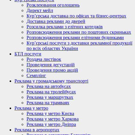
Розклеювання оголошень
Директ мейл
Кур’єрська доставка по офісах та бізнес-центрах
Доставка реклами до дверей
Розсилка реклами з елітних котеджів
Розповсюдження реклами по поштових скриньках
Розповсюдження реклами елітними будинками
Кур’єрські послуги з доставки рекламної продукції
по всіх областях України
БТЛ послуги
Роздача листівок
Проведення дегустацій
Проведення промо акцій
Семплінг
Реклама у громадському транспорті
Реклама на автобусах
Реклама на тролейбусах
Реклама у маршрутках
Реклама на трамваях
Реклама у метро
Реклама у метро Києва
Реклама у метро Харкова
Реклама у метро Дніпра
Реклама в аеропортах