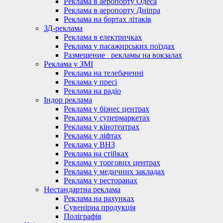
Реклама в аеропорту Одеса
Реклама в аеропорту Дніпра
Реклама на бортах літаків
ЗД-реклама
Реклама в електричках
Реклама у пасажирських поїздах
Размещение_ рекламы на вокзалах
Реклама у ЗМІ
Реклама на телебаченні
Реклама у пресі
Реклама на радіо
Індор реклама
Реклама у бізнес центрах
Реклама у супермаркетах
Реклама у кінотеатрах
Реклама у ліфтах
Реклама у ВНЗ
Реклама на стійках
Реклама у торгових центрах
Реклама у медичних закладах
Реклама у ресторанах
Нестандартна реклама
Реклама на рахунках
Сувенірна продукція
Поліграфія