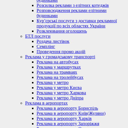
будинками
Розсилка реклами з елітних котеджів
Розповсюдження реклами елітними
будинками
Кур’єрські послуги з доставки рекламної
продукції по всіх областях України
Розклеювання оголошень
БТЛ послуги
Роздача листівок
Семплінг
Проведення промо акцій
Реклама у громадському транспорті
Реклама на автобусах
Реклама у маршрутках
Реклама на трамваях
Реклама на тролейбусах
Реклама у метро
Реклама у метро Києва
Реклама у метро Харкова
Реклама у метро Дніпра
Реклама в аеропортах
Реклама в аеропорту Бориспіль
Реклама в аеропорту Київ(Жуляни)
Реклама в аеропорту Харків
Реклама в аеропорту Запоріжжя