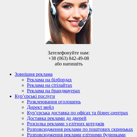
Зателефонуйте нам:
+38 (063) 842-49-08
або напишіть
Зовнішня реклама
Реклама на білбордах
Реклама на сітілайтах
Реклама на брандмауерах
Кур’єрські послуги
Розклеювання оголошень
Директ мейл
Кур’єрська доставка по офісах та бізнес-центрах
Доставка реклами до дверей
Розсилка реклами з елітних котеджів
Розповсюдження реклами по поштових скриньках
Розповсюдження реклами елітними будинками