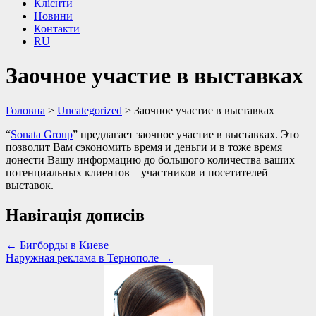
Клієнти
Новини
Контакти
RU
Заочное участие в выставках
Головна
>
Uncategorized
>
Заочное участие в выставках
“
Sonata Group
” предлагает заочное участие в выставках. Это
позволит Вам сэкономить время и деньги и в тоже время
донести Вашу информацию до большого количества ваших
потенциальных клиентов – участников и посетителей
выставок.
Навігація дописів
←
Бигборды в Киеве
Наружная реклама в Тернополе
→