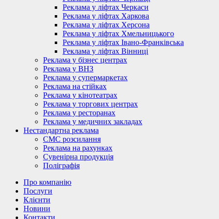
Реклама у ліфтах Черкаси
Реклама у ліфтах Харкова
Реклама у ліфтах Херсона
Реклама у ліфтах Хмельницького
Реклама у ліфтах Івано-Франківська
Реклама у ліфтах Вінниці
Реклама у бізнес центрах
Реклама у ВНЗ
Реклама у супермаркетах
Реклама на стійках
Реклама у кінотеатрах
Реклама у торгових центрах
Реклама у ресторанах
Реклама у медичних закладах
Нестандартна реклама
СМС розсилання
Реклама на рахунках
Сувенірна продукція
Поліграфія
Про компанію
Послуги
Клієнти
Новини
Контакти