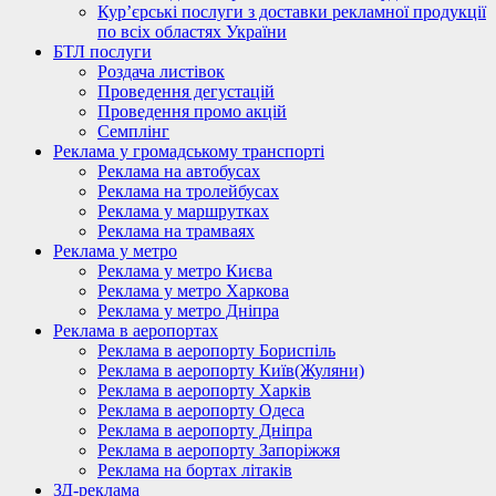
Кур’єрські послуги з доставки рекламної продукції
по всіх областях України
БТЛ послуги
Роздача листівок
Проведення дегустацій
Проведення промо акцій
Семплінг
Реклама у громадському транспорті
Реклама на автобусах
Реклама на тролейбусах
Реклама у маршрутках
Реклама на трамваях
Реклама у метро
Реклама у метро Києва
Реклама у метро Харкова
Реклама у метро Дніпра
Реклама в аеропортах
Реклама в аеропорту Бориспіль
Реклама в аеропорту Київ(Жуляни)
Реклама в аеропорту Харків
Реклама в аеропорту Одеса
Реклама в аеропорту Дніпра
Реклама в аеропорту Запоріжжя
Реклама на бортах літаків
ЗД-реклама