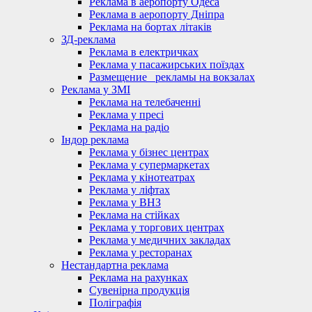
Реклама в аеропорту Одеса
Реклама в аеропорту Дніпра
Реклама на бортах літаків
ЗД-реклама
Реклама в електричках
Реклама у пасажирських поїздах
Размещение_ рекламы на вокзалах
Реклама у ЗМІ
Реклама на телебаченні
Реклама у пресі
Реклама на радіо
Індор реклама
Реклама у бізнес центрах
Реклама у супермаркетах
Реклама у кінотеатрах
Реклама у ліфтах
Реклама у ВНЗ
Реклама на стійках
Реклама у торгових центрах
Реклама у медичних закладах
Реклама у ресторанах
Нестандартна реклама
Реклама на рахунках
Сувенірна продукція
Поліграфія