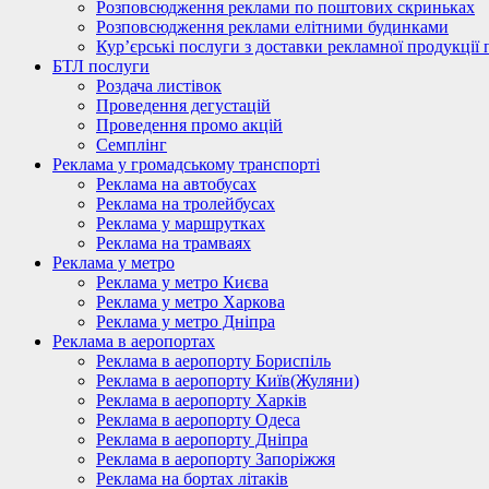
Розповсюдження реклами по поштових скриньках
Розповсюдження реклами елітними будинками
Кур’єрські послуги з доставки рекламної продукції 
БТЛ послуги
Роздача листівок
Проведення дегустацій
Проведення промо акцій
Семплінг
Реклама у громадському транспорті
Реклама на автобусах
Реклама на тролейбусах
Реклама у маршрутках
Реклама на трамваях
Реклама у метро
Реклама у метро Києва
Реклама у метро Харкова
Реклама у метро Дніпра
Реклама в аеропортах
Реклама в аеропорту Бориспіль
Реклама в аеропорту Київ(Жуляни)
Реклама в аеропорту Харків
Реклама в аеропорту Одеса
Реклама в аеропорту Дніпра
Реклама в аеропорту Запоріжжя
Реклама на бортах літаків