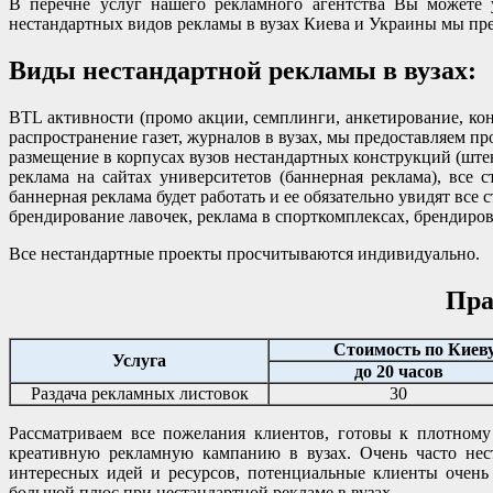
В перечне услуг нашего рекламного агентства Вы можете 
нестандартных видов рекламы в вузах Киева и Украины мы пре
Виды нестандартной рекламы в вузах:
BTL активности (промо акции, семплинги, анкетирование, кон
распространение газет, журналов в вузах, мы предоставляем п
размещение в корпусах вузов нестандартных конструкций (штенд
реклама на сайтах университетов (баннерная реклама), все
баннерная реклама будет работать и ее обязательно увидят все с
брендирование лавочек, реклама в спорткомплексах, брендиров
Все нестандартные проекты просчитываются индивидуально.
Пра
Стоимость по Киеву,
Услуга
до 20 часов
Раздача рекламных листовок
30
Рассматриваем все пожелания клиентов, готовы к плотном
креативную рекламную кампанию в вузах. Очень часто нест
интересных идей и ресурсов, потенциальные клиенты очен
большой плюс при нестандартной рекламе в вузах.