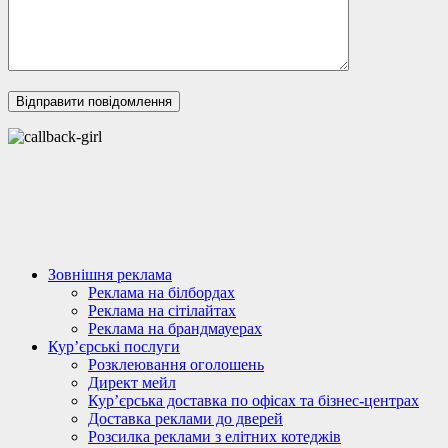
Зовнішня реклама
Реклама на білбордах
Реклама на сітілайтах
Реклама на брандмауерах
Кур’єрські послуги
Розклеювання оголошень
Директ мейл
Кур’єрська доставка по офісах та бізнес-центрах
Доставка реклами до дверей
Розсилка реклами з елітних котеджів