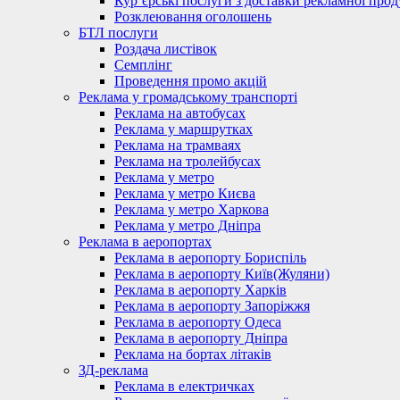
Кур’єрські послуги з доставки рекламної проду
Розклеювання оголошень
БТЛ послуги
Роздача листівок
Семплінг
Проведення промо акцій
Реклама у громадському транспорті
Реклама на автобусах
Реклама у маршрутках
Реклама на трамваях
Реклама на тролейбусах
Реклама у метро
Реклама у метро Києва
Реклама у метро Харкова
Реклама у метро Дніпра
Реклама в аеропортах
Реклама в аеропорту Бориспіль
Реклама в аеропорту Київ(Жуляни)
Реклама в аеропорту Харків
Реклама в аеропорту Запоріжжя
Реклама в аеропорту Одеса
Реклама в аеропорту Дніпра
Реклама на бортах літаків
ЗД-реклама
Реклама в електричках