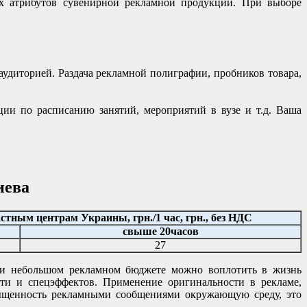
ых атрибутов сувенирной рекламной продукции. При выборе
аудиторией. Раздача рекламной полиграфии, пробников товара,
ции по расписанию занятий, мероприятий в вузе и т.д. Ваша
иева
стным центрам Украины, грн./1 час, грн., без НДС
свыше 20часов
27
при небольшом рекламном бюджете можно воплотить в жизнь
сти и спецэффектов. Применение оригинальности в рекламе,
сыщенность рекламными сообщениями окружающую среду, это