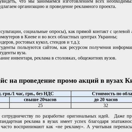
увидеть, что мы занимаемся изготовлением всех необходим
длагаем организацию и проведение рекламного проекта.
сультации, социальные опросы), как прямой контакт с целевой 
ромоутеров в Киеве и во всех областных центрах Украины;
еров, ростовых кукол, стендов и т.д.);
 студенты пользуются сайтом, как ресурсом получения информа
туденты вуза.
ание инвентаря, реклама в столовках, общежитиях вузов.
йс на проведение промо акций в вузах К
 грн./1 час, грн., без НДС
Стоимость по обла
свыше 20часов
до 20 часов
25
32
у сотрудничеству по разработке оригинальных идей. Даже 
андартная реклама в вузах имеет успех благодаря эпатажно
ь часто воспринимают как «не рекламу». А учитывая перена