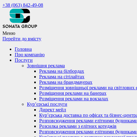
+38 (063) 842-49-08
Меню
Перейти до вмісту
Головна
Про компанію
Послуги
Зовнішня реклама
Реклама на білбордах
Реклама на сітілайтах
Реклама на брандмауерах
Розміщення зовнішньої реклами на світлових 
Розміщення реклами на банерах
Розміщення реклами на вокзалах
Кур’єрські послуги
Директ мейл
Кур’єрська доставка по офісах та бізнес-центр
Розповсюдження реклами елітними будинкам
Розсилка реклами з елітних котеджів
Розповсюдження реклами елітними будинкам