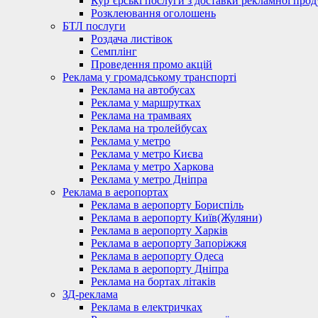
Кур’єрські послуги з доставки рекламної проду
Розклеювання оголошень
БТЛ послуги
Роздача листівок
Семплінг
Проведення промо акцій
Реклама у громадському транспорті
Реклама на автобусах
Реклама у маршрутках
Реклама на трамваях
Реклама на тролейбусах
Реклама у метро
Реклама у метро Києва
Реклама у метро Харкова
Реклама у метро Дніпра
Реклама в аеропортах
Реклама в аеропорту Бориспіль
Реклама в аеропорту Київ(Жуляни)
Реклама в аеропорту Харків
Реклама в аеропорту Запоріжжя
Реклама в аеропорту Одеса
Реклама в аеропорту Дніпра
Реклама на бортах літаків
ЗД-реклама
Реклама в електричках