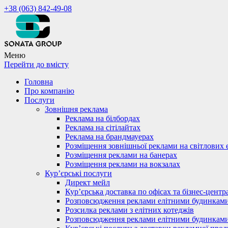
+38 (063) 842-49-08
Меню
Перейти до вмісту
Головна
Про компанію
Послуги
Зовнішня реклама
Реклама на білбордах
Реклама на сітілайтах
Реклама на брандмауерах
Розміщення зовнішньої реклами на світлових 
Розміщення реклами на банерах
Розміщення реклами на вокзалах
Кур’єрські послуги
Директ мейл
Кур’єрська доставка по офісах та бізнес-центр
Розповсюдження реклами елітними будинкам
Розсилка реклами з елітних котеджів
Розповсюдження реклами елітними будинкам