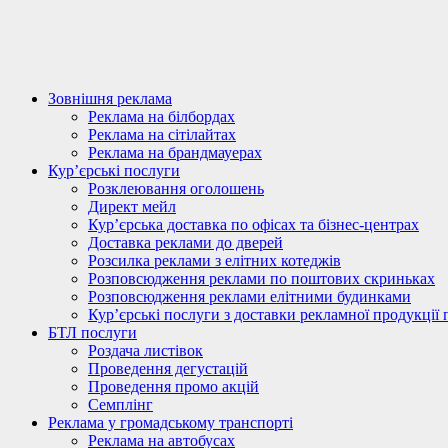
Зовнішня реклама
Реклама на білбордах
Реклама на сітілайтах
Реклама на брандмауерах
Кур’єрські послуги
Розклеювання оголошень
Директ мейл
Кур’єрська доставка по офісах та бізнес-центрах
Доставка реклами до дверей
Розсилка реклами з елітних котеджів
Розповсюдження реклами по поштових скриньках
Розповсюдження реклами елітними будинками
Кур’єрські послуги з доставки рекламної продукції 
БТЛ послуги
Роздача листівок
Проведення дегустацій
Проведення промо акцій
Семплінг
Реклама у громадському транспорті
Реклама на автобусах