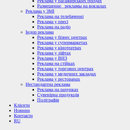
Реклама у пасажирських поїздах
Размещение_ рекламы на вокзалах
Реклама у ЗМІ
Реклама на телебаченні
Реклама у пресі
Реклама на радіо
Індор реклама
Реклама у бізнес центрах
Реклама у супермаркетах
Реклама у кінотеатрах
Реклама у ліфтах
Реклама у ВНЗ
Реклама на стійках
Реклама у торгових центрах
Реклама у медичних закладах
Реклама у ресторанах
Нестандартна реклама
Реклама на рахунках
Сувенірна продукція
Поліграфія
Клієнти
Новини
Контакти
RU