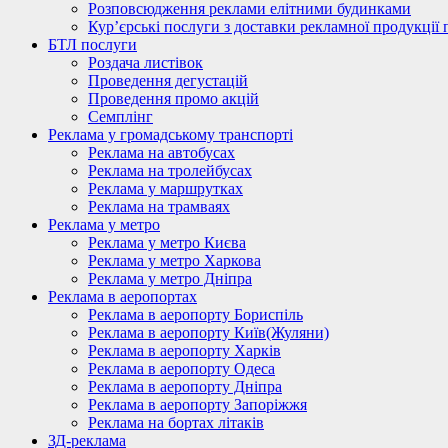
Розповсюдження реклами елітними будинками
Кур’єрські послуги з доставки рекламної продукції 
БТЛ послуги
Роздача листівок
Проведення дегустацій
Проведення промо акцій
Семплінг
Реклама у громадському транспорті
Реклама на автобусах
Реклама на тролейбусах
Реклама у маршрутках
Реклама на трамваях
Реклама у метро
Реклама у метро Києва
Реклама у метро Харкова
Реклама у метро Дніпра
Реклама в аеропортах
Реклама в аеропорту Бориспіль
Реклама в аеропорту Київ(Жуляни)
Реклама в аеропорту Харків
Реклама в аеропорту Одеса
Реклама в аеропорту Дніпра
Реклама в аеропорту Запоріжжя
Реклама на бортах літаків
ЗД-реклама