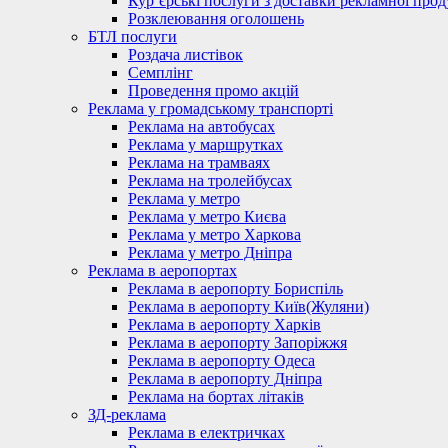
Кур’єрські послуги з доставки рекламної проду
Розклеювання оголошень
БТЛ послуги
Роздача листівок
Семплінг
Проведення промо акцій
Реклама у громадському транспорті
Реклама на автобусах
Реклама у маршрутках
Реклама на трамваях
Реклама на тролейбусах
Реклама у метро
Реклама у метро Києва
Реклама у метро Харкова
Реклама у метро Дніпра
Реклама в аеропортах
Реклама в аеропорту Бориспіль
Реклама в аеропорту Київ(Жуляни)
Реклама в аеропорту Харків
Реклама в аеропорту Запоріжжя
Реклама в аеропорту Одеса
Реклама в аеропорту Дніпра
Реклама на бортах літаків
ЗД-реклама
Реклама в електричках