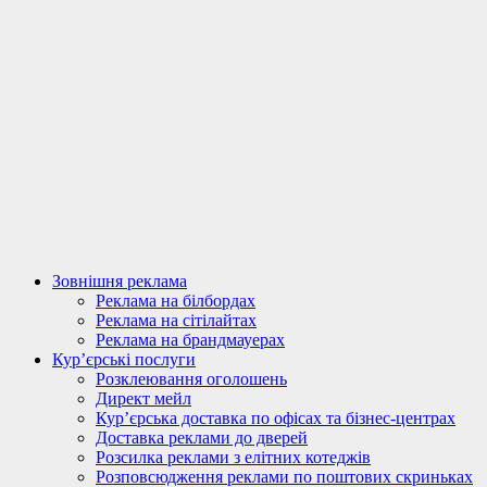
Зовнішня реклама
Реклама на білбордах
Реклама на сітілайтах
Реклама на брандмауерах
Кур’єрські послуги
Розклеювання оголошень
Директ мейл
Кур’єрська доставка по офісах та бізнес-центрах
Доставка реклами до дверей
Розсилка реклами з елітних котеджів
Розповсюдження реклами по поштових скриньках