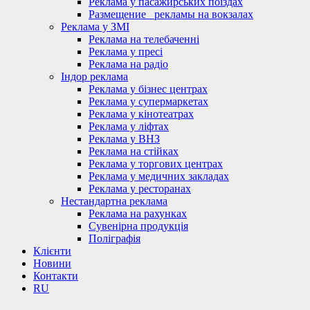
Реклама у пасажирських поїздах
Размещение_ рекламы на вокзалах
Реклама у ЗМІ
Реклама на телебаченні
Реклама у пресі
Реклама на радіо
Індор реклама
Реклама у бізнес центрах
Реклама у супермаркетах
Реклама у кінотеатрах
Реклама у ліфтах
Реклама у ВНЗ
Реклама на стійках
Реклама у торгових центрах
Реклама у медичних закладах
Реклама у ресторанах
Нестандартна реклама
Реклама на рахунках
Сувенірна продукція
Поліграфія
Клієнти
Новини
Контакти
RU