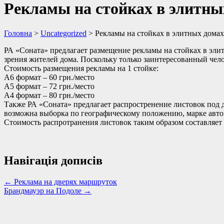
Рекламы на стойках в элитны
Головна
>
Uncategorized
>
Рекламы на стойках в элитных домах
РА «Соната» предлагает размещение рекламы на стойках в эли
зрения жителей дома. Поскольку только заинтересованный челов
Стоимость размещения рекламы на 1 стойке:
А6 формат – 60 грн./место
А5 формат – 72 грн./место
А4 формат – 80 грн./место
Также РА «Соната» предлагает распростренение листовок под д
возможна выборка по географическому положению, марке авт
Стоимость распротранения листовок таким образом составляет 0
Навігація дописів
←
Реклама на дверях маршруток
Брандмауэр на Подоле
→