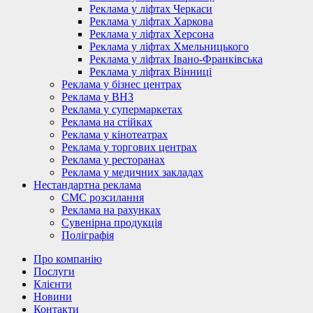
Реклама у ліфтах Черкаси
Реклама у ліфтах Харкова
Реклама у ліфтах Херсона
Реклама у ліфтах Хмельницького
Реклама у ліфтах Івано-Франківська
Реклама у ліфтах Вінниці
Реклама у бізнес центрах
Реклама у ВНЗ
Реклама у супермаркетах
Реклама на стійках
Реклама у кінотеатрах
Реклама у торгових центрах
Реклама у ресторанах
Реклама у медичних закладах
Нестандартна реклама
СМС розсилання
Реклама на рахунках
Сувенірна продукція
Поліграфія
Про компанію
Послуги
Клієнти
Новини
Контакти