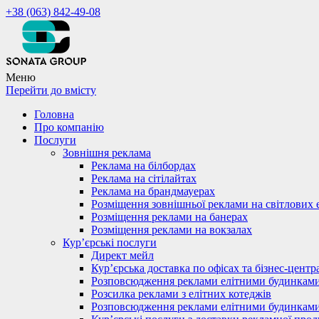
+38 (063) 842-49-08
Меню
Перейти до вмісту
Головна
Про компанію
Послуги
Зовнішня реклама
Реклама на білбордах
Реклама на сітілайтах
Реклама на брандмауерах
Розміщення зовнішньої реклами на світлових 
Розміщення реклами на банерах
Розміщення реклами на вокзалах
Кур’єрські послуги
Директ мейл
Кур’єрська доставка по офісах та бізнес-центр
Розповсюдження реклами елітними будинкам
Розсилка реклами з елітних котеджів
Розповсюдження реклами елітними будинкам