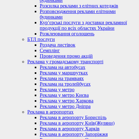
будинками
Розсилка реклами з елітних котеджів
Розповсюдження реклами елітними
будинками
Кур’єрські послуги з доставки рекламної
продукції по всіх областях України
Розклеювання оголошень
БТЛ послуги
Роздача листівок
Семплінг
Проведення промо акцій
Реклама у громадському транспорті
Реклама на автобусах
Реклама у маршрутках
Реклама на трамваях
Реклама на тролейбусах
Реклама у метро
Реклама у метро Києва
Реклама у метро Харкова
Реклама у метро Дніпра
Реклама в аеропортах
Реклама в аеропорту Бориспіль
Реклама в аеропорту Київ(Жуляни)
Реклама в аеропорту Харків
Реклама в аеропорту Запоріжжя