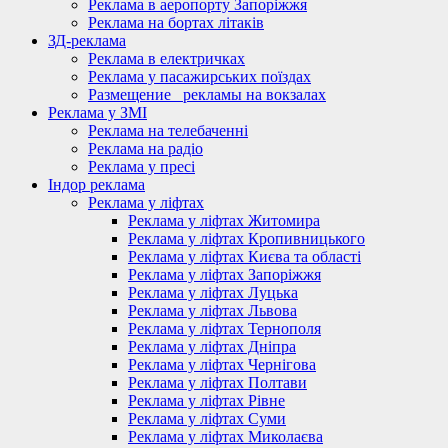
Реклама в аеропорту Запоріжжя
Реклама на бортах літаків
ЗД-реклама
Реклама в електричках
Реклама у пасажирських поїздах
Размещение_ рекламы на вокзалах
Реклама у ЗМІ
Реклама на телебаченні
Реклама на радіо
Реклама у пресі
Індор реклама
Реклама у ліфтах
Реклама у ліфтах Житомира
Реклама у ліфтах Кропивницького
Реклама у ліфтах Києва та області
Реклама у ліфтах Запоріжжя
Реклама у ліфтах Луцька
Реклама у ліфтах Львова
Реклама у ліфтах Тернополя
Реклама у ліфтах Дніпра
Реклама у ліфтах Чернігова
Реклама у ліфтах Полтави
Реклама у ліфтах Рівне
Реклама у ліфтах Суми
Реклама у ліфтах Миколаєва