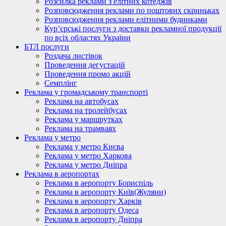
Розсилка реклами з елітних котеджів
Розповсюдження реклами по поштових скриньках
Розповсюдження реклами елітними будинками
Кур’єрські послуги з доставки рекламної продукції
по всіх областях України
БТЛ послуги
Роздача листівок
Проведення дегустацій
Проведення промо акцій
Семплінг
Реклама у громадському транспорті
Реклама на автобусах
Реклама на тролейбусах
Реклама у маршрутках
Реклама на трамваях
Реклама у метро
Реклама у метро Києва
Реклама у метро Харкова
Реклама у метро Дніпра
Реклама в аеропортах
Реклама в аеропорту Бориспіль
Реклама в аеропорту Київ(Жуляни)
Реклама в аеропорту Харків
Реклама в аеропорту Одеса
Реклама в аеропорту Дніпра