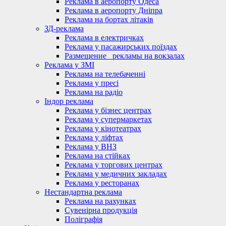
Реклама в аеропорту Одеса
Реклама в аеропорту Дніпра
Реклама на бортах літаків
ЗД-реклама
Реклама в електричках
Реклама у пасажирських поїздах
Размещение_ рекламы на вокзалах
Реклама у ЗМІ
Реклама на телебаченні
Реклама у пресі
Реклама на радіо
Індор реклама
Реклама у бізнес центрах
Реклама у супермаркетах
Реклама у кінотеатрах
Реклама у ліфтах
Реклама у ВНЗ
Реклама на стійках
Реклама у торгових центрах
Реклама у медичних закладах
Реклама у ресторанах
Нестандартна реклама
Реклама на рахунках
Сувенірна продукція
Поліграфія