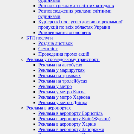
будинками
Розсилка реклами з елітних котеджів
Розповсюдження реклами елітними
будинками
Кур’єрські послуги з доставки рекламної
продукції по всіх областях України
Розклеювання оголошень
БТЛ послуги
Роздача листівок
Семплінг
Проведення промо акцій
Реклама у громадському транспорті
Реклама на автобусах
Реклама у маршрутках
Реклама на трамваях
Реклама на тролейбусах
Реклама у метро
Реклама у метро Києва
Реклама у метро Харкова
Реклама у метро Дніпра
Реклама в аеропортах
Реклама в аеропорту Бориспіль
Реклама в аеропорту Київ(Жуляни)
Реклама в аеропорту Харків
Реклама в аеропорту Запоріжжя