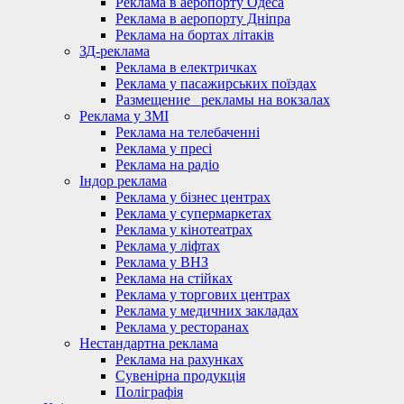
Реклама в аеропорту Одеса
Реклама в аеропорту Дніпра
Реклама на бортах літаків
ЗД-реклама
Реклама в електричках
Реклама у пасажирських поїздах
Размещение_ рекламы на вокзалах
Реклама у ЗМІ
Реклама на телебаченні
Реклама у пресі
Реклама на радіо
Індор реклама
Реклама у бізнес центрах
Реклама у супермаркетах
Реклама у кінотеатрах
Реклама у ліфтах
Реклама у ВНЗ
Реклама на стійках
Реклама у торгових центрах
Реклама у медичних закладах
Реклама у ресторанах
Нестандартна реклама
Реклама на рахунках
Сувенірна продукція
Поліграфія