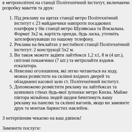
в метрополітені на станції Політехнічний інститут, включаючи
розробку макетів та друк:
Під рекламу на щитах станції метро Політехнічний
інститут є 23 майданчики навпроти посадкових
платформ у бік станції метро Шулявська та Вокзальна.
Формат 3х2 м, вартість оренди, будь ласка, уточніть
зателефонувавши по нашому телефону.
Реклама на беклайтах у вестибюлі станції Політехнічний
інститут: 2 конструкції 5х2 м.
Ви також можете задіяти лайтбокси 1,2 х1, 8 м (4 шт.),
світлові покажчики (7 шт.) та метролайти вздовж
ескалатора.
Невеликі оголошення, які легко читаються на ходу,
можна розмістити на склінні вхідних дверей та
обладнанні касової зали ст. Політехнічний інститут.
Допоможемо розмістити рекламу на лайтбоксах та
шляхових стінах будь-якої зупинки метро Києва. Майже
півтора мільйона людей щодня бачитимуть вашу
рекламу на панелях та склінні вагонів, якщо ви замовите
друк та монтаж барвистих наклейок.
З нетерпінням чекаємо на ваш дзвінок!
Замовити послуги: