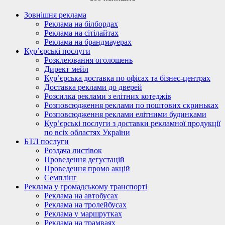
Зовнішня реклама
Реклама на білбордах
Реклама на сітілайтах
Реклама на брандмауерах
Кур’єрські послуги
Розклеювання оголошень
Директ мейл
Кур’єрська доставка по офісах та бізнес-центрах
Доставка реклами до дверей
Розсилка реклами з елітних котеджів
Розповсюдження реклами по поштових скриньках
Розповсюдження реклами елітними будинками
Кур’єрські послуги з доставки рекламної продукції
по всіх областях України
БТЛ послуги
Роздача листівок
Проведення дегустацій
Проведення промо акцій
Семплінг
Реклама у громадському транспорті
Реклама на автобусах
Реклама на тролейбусах
Реклама у маршрутках
Реклама на трамваях