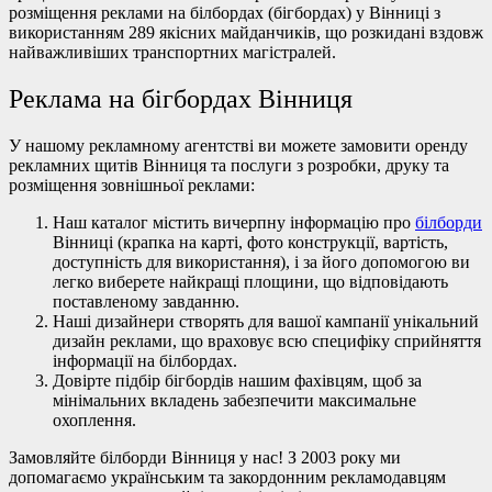
розміщення реклами на білбордах (бігбордах) у Вінниці з
використанням 289 якісних майданчиків, що розкидані вздовж
найважливіших транспортних магістралей.
Реклама на бігбордах Вінниця
У нашому рекламному агентстві ви можете замовити оренду
рекламних щитів Вінниця та послуги з розробки, друку та
розміщення зовнішньої реклами:
Наш каталог містить вичерпну інформацію про
білборди
Вінниці (крапка на карті, фото конструкції, вартість,
доступність для використання), і за його допомогою ви
легко виберете найкращі площини, що відповідають
поставленому завданню.
Наші дизайнери створять для вашої кампанії унікальний
дизайн реклами, що враховує всю специфіку сприйняття
інформації на білбордах.
Довірте підбір бігбордів нашим фахівцям, щоб за
мінімальних вкладень забезпечити максимальне
охоплення.
Замовляйте білборди Вінниця у нас! З 2003 року ми
допомагаємо українським та закордонним рекламодавцям