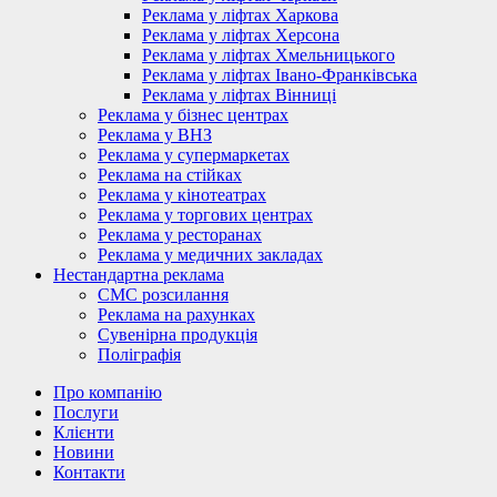
Реклама у ліфтах Харкова
Реклама у ліфтах Херсона
Реклама у ліфтах Хмельницького
Реклама у ліфтах Івано-Франківська
Реклама у ліфтах Вінниці
Реклама у бізнес центрах
Реклама у ВНЗ
Реклама у супермаркетах
Реклама на стійках
Реклама у кінотеатрах
Реклама у торгових центрах
Реклама у ресторанах
Реклама у медичних закладах
Нестандартна реклама
СМС розсилання
Реклама на рахунках
Сувенірна продукція
Поліграфія
Про компанію
Послуги
Клієнти
Новини
Контакти