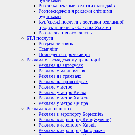
будинками
Розсилка реклами з елітних котеджів
Розповсюдження реклами елітними
будинками
Кур’єрські послуги з доставки рекламної
продукції по всіх областях України
Розклеювання оголошень
БТЛ послуги
Роздача листівок
Семплінг
Проведення промо акцій
Реклама у громадському транспорті
Реклама на автобусах
Реклама у маршрутках
Реклама на трамваях
Реклама на тролейбусах
Реклама у метро
Реклама у метро Києва
Реклама у метро Харкова
Реклама у метро Дніпра
Реклама в аеропортах
Реклама в аеропорту Бориспіль
Реклама в аеропорту Київ(Жуляни)
Реклама в аеропорту Харків
Реклама в аеропорту Запоріжжя