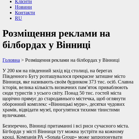
Клієнти
Новини
Контакти
RU
Розміщення реклами на
білбордах у Вінниці
Головна
>
Розміщення реклами на білбордах у Вінниці
У 200 км на південний захід від столиці, на берегах
Південного Бугу розташувалося прекрасне затишне місто
Вінниця, яке називають своїм будинком 373 тис. осіб. Славна
історія, велика кількість визначних пам’яток приваблюють
сюди туристів з усього світу. Понад 50 тис. гостей міста
щорічно прямує до стародавнього містечка, щоб оглянути
оборонний комплекс «Вінницькі мури», десятки чудових
храмів, відвідати музеї, прогулятися тихими тінистими
вуличками.
Безперечно, Вінниці притаманні і всі риси сучасного міста.
Бігборди у місті Вінниця тут можна зустріти на кожному
кроці. Компанія РА «Sonata Group» може запропонувати