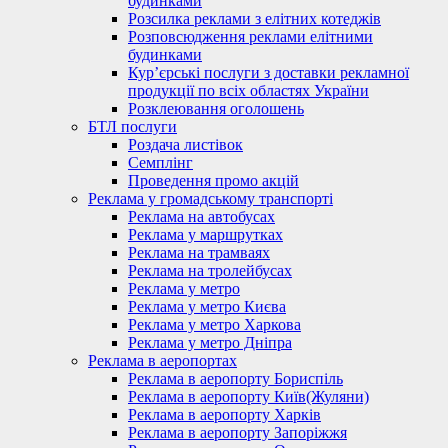
будинками
Розсилка реклами з елітних котеджів
Розповсюдження реклами елітними
будинками
Кур’єрські послуги з доставки рекламної
продукції по всіх областях України
Розклеювання оголошень
БТЛ послуги
Роздача листівок
Семплінг
Проведення промо акцій
Реклама у громадському транспорті
Реклама на автобусах
Реклама у маршрутках
Реклама на трамваях
Реклама на тролейбусах
Реклама у метро
Реклама у метро Києва
Реклама у метро Харкова
Реклама у метро Дніпра
Реклама в аеропортах
Реклама в аеропорту Бориспіль
Реклама в аеропорту Київ(Жуляни)
Реклама в аеропорту Харків
Реклама в аеропорту Запоріжжя