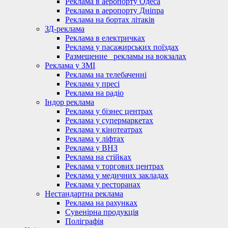
Реклама в аеропорту Одеса
Реклама в аеропорту Дніпра
Реклама на бортах літаків
ЗД-реклама
Реклама в електричках
Реклама у пасажирських поїздах
Размещение_ рекламы на вокзалах
Реклама у ЗМІ
Реклама на телебаченні
Реклама у пресі
Реклама на радіо
Індор реклама
Реклама у бізнес центрах
Реклама у супермаркетах
Реклама у кінотеатрах
Реклама у ліфтах
Реклама у ВНЗ
Реклама на стійках
Реклама у торгових центрах
Реклама у медичних закладах
Реклама у ресторанах
Нестандартна реклама
Реклама на рахунках
Сувенірна продукція
Поліграфія