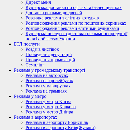
Директ мейл
Кур’єрська доставка по офісах та бізнес-центрах
Доставка реклами до дверей
Розсилка реклами з елітних котеджів
Розповсюдження реклами по поштових скриньках
Розповсюдження реклами елітними будинками
Кур’єрські послуги з доставки рекламної продукції
по всіх областях України
БТЛ послуги
Роздача листівок
Проведення дегустацій
Проведення промо акцій
Семплінг
Реклама у громадському транспорті
Реклама на автобусах
Реклама на тролейбусах
Реклама у маршрутках
Реклама на трамваях
Реклама у метро
Реклама у метро Києва
Реклама у метро Харкова
Реклама у метро Дніпра
Реклама в аеропортах
Реклама в аеропорту Бориспіль
Реклама в аеропорту Київ(Жуляни)