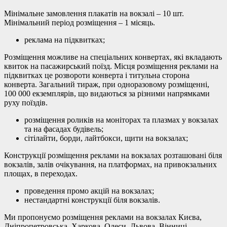
Мінімальне замовлення плакатів на вокзалі – 10 шт.
Мінімальний період розміщення – 1 місяць.
реклама на підквитках;
Розміщення можливе на спеціальних конвертах, які вкладають
квиток на пасажирський поїзд. Місця розміщення реклами на
підквитках це розвороти конверта і титульна сторона
конверта. Загальний тираж, при одноразовому розміщенні,
100 000 екземплярів, що видаються за різними напрямками
руху поїздів.
розміщення роликів на моніторах та плазмах у вокзалах
та на фасадах будівель;
сітілайти, борди, лайтбокси, щити на вокзалах;
Конструкції розміщення реклами на вокзалах розташовані біля
вокзалів, залів очікування, на платформах, на привокзальних
площах, в переходах.
проведення промо акцій на вокзалах;
нестандартні конструкції біля вокзалів.
Ми пропонуємо розміщення реклами на вокзалах Києва,
Дніпропетровська, Харкова, Одеси, Львова, Вінниці,